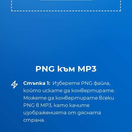
PNG към MP3
Стъпка 1:
Изберете PNG файла,
който искате да конвертирате.
Можете да конвертирате всеки
PNG в MP3, като качите
изображенията от дясната
страна.