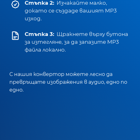
Стъпка 2:
Изчакайте малко,
докато се създаде вашият MP3
изход.
Стъпка 3:
Щракнете върху бутона
за изтегляне, за да запазите MP3
файла локално.
С нашия конвертор можете лесно да
превръщате изображения в аудио, едно по
едно.