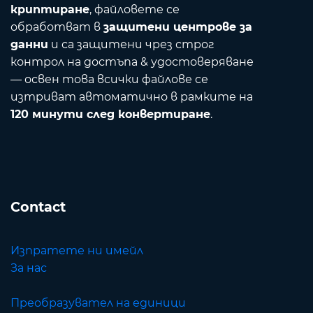
криптиране
, файловете се
обработват в
защитени центрове за
данни
и са защитени чрез строг
контрол на достъпа & удостоверяване
— освен това всички файлове се
изтриват автоматично в рамките на
120 минути след конвертиране
.
Contact
Изпратете ни имейл
За нас
Преобразувател на единици