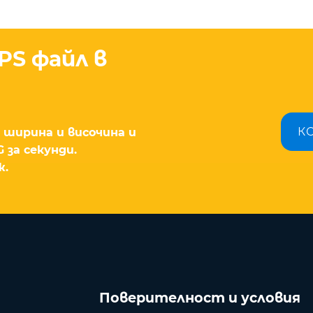
PS файл в
К
р ширина и височина и
 за секунди.
ж.
Поверителност и условия