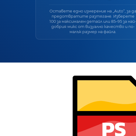
Оставете едно измерение на „Auto“, за д
предотвратите разтягане. Изберете
100 за максимален детайл или 85–95 за най
добрия микс от визуално качество и по-
малък размер на файла.