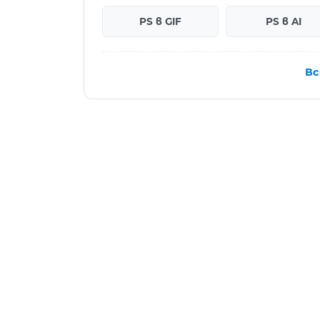
PS в GIF
PS в AI
Вс