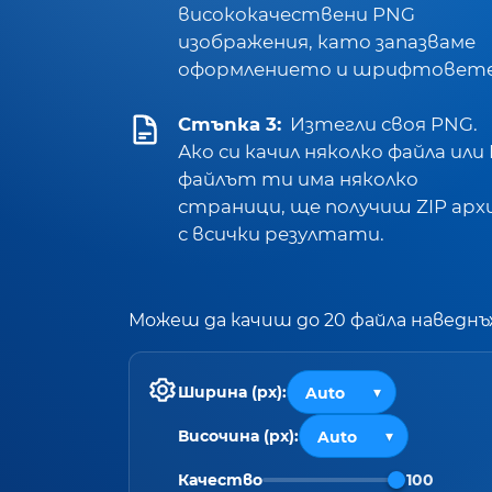
висококачествени PNG
изображения, като запазваме
оформлението и шрифтовете
Стъпка 3:
Изтегли своя PNG.
Ако си качил няколко файла или
файлът ти има няколко
страници, ще получиш ZIP арх
с всички резултати.
Можеш да качиш до 20 файла наведнъ
Ширина (px):
Височина (px):
Качество
100