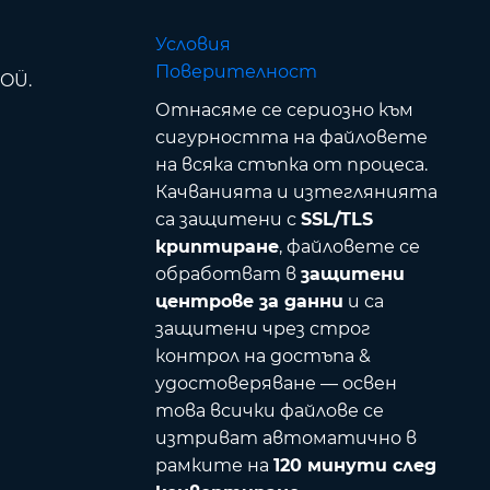
Условия
Поверителност
 OÜ.
Отнасяме се сериозно към
сигурността на файловете
на всяка стъпка от процеса.
Качванията и изтеглянията
са защитени с
SSL/TLS
криптиране
, файловете се
обработват в
защитени
центрове за данни
и са
защитени чрез строг
контрол на достъпа &
удостоверяване — освен
това всички файлове се
изтриват автоматично в
рамките на
120 минути след