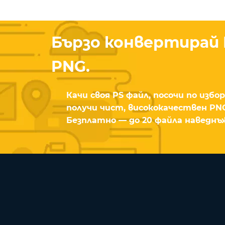
Бързо конвертирай 
PNG.
Качи своя PS файл, посочи по избо
получи чист, висококачествен PNG
Безплатно — до 20 файла наведнъ