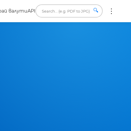
🔍
ай валути
API