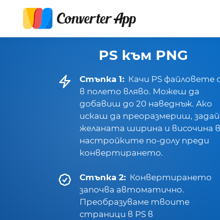
PS към PNG
Стъпка 1:
Качи PS файловете 
в полето вляво. Можеш да
добавиш до 20 наведнъж. Ако
искаш да преоразмериш, задай
желаната ширина и височина 
настройките по-долу преди
конвертирането.
Стъпка 2:
Конвертирането
започва автоматично.
Преобразуваме твоите
страници в PS в