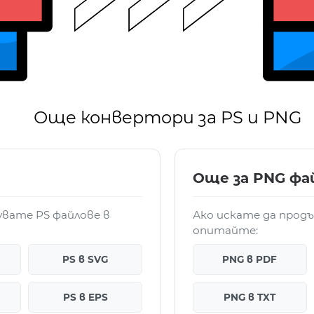
Още конвертори за PS и PNG
Още за PNG фа
увате PS файлове в
Ако искате да прод
опитайте:
PS в SVG
PNG в PDF
PS в EPS
PNG в TXT