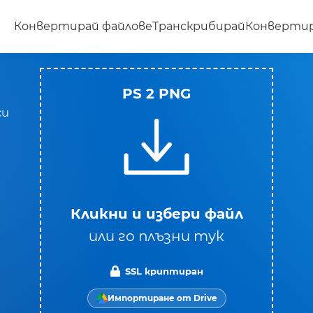
Конвертирай файлове
Транскрибирай
Конвертир
PS 2 PNG
си
в
Кликни и избери файл
или го плъзни тук
SSL криптиран
Импортиране от Drive