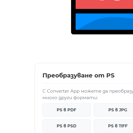
Преобразуване от PS
С Converter App можете да преобраз
много други формати:
PS в PDF
PS в JPG
PS в PSD
PS в TIFF