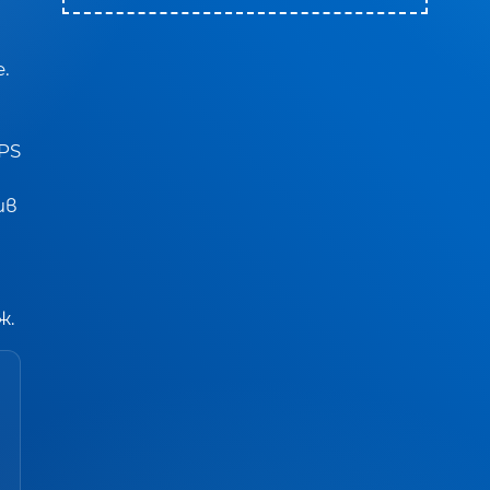
.
 PS
ив
ж.