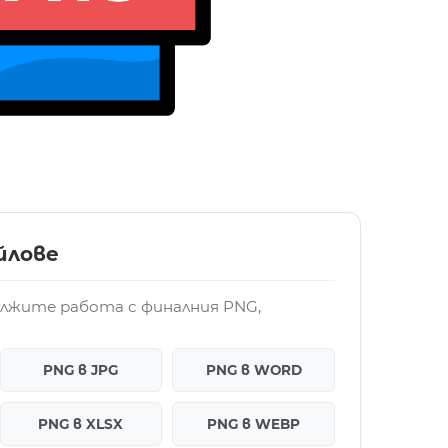
йлове
ължите работа с финалния PNG,
PNG в JPG
PNG в WORD
PNG в XLSX
PNG в WEBP