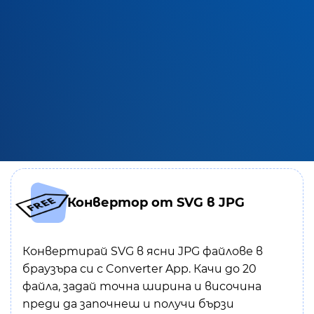
Конвертор от SVG в JPG
Конвертирай SVG в ясни JPG файлове в
браузъра си с Converter App. Качи до 20
файла, задай точна ширина и височина
преди да започнеш и получи бързи