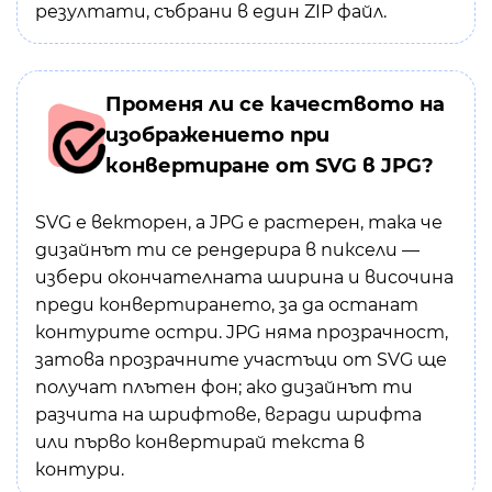
резултати, събрани в един ZIP файл.
Променя ли се качеството на
изображението при
конвертиране от SVG в JPG?
SVG е векторен, а JPG е растерен, така че
дизайнът ти се рендерира в пиксели —
избери окончателната ширина и височина
преди конвертирането, за да останат
контурите остри. JPG няма прозрачност,
затова прозрачните участъци от SVG ще
получат плътен фон; ако дизайнът ти
разчита на шрифтове, вгради шрифта
или първо конвертирай текста в
контури.