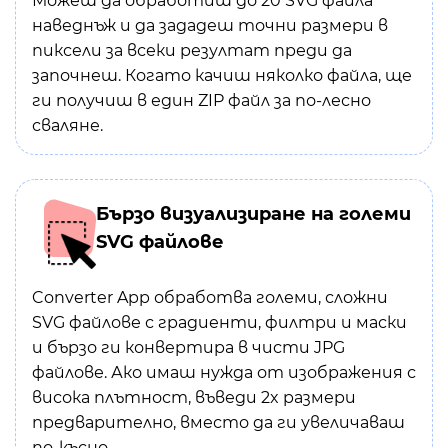
Можеш да обработиш до 20 SVG файла
наведнъж и да зададеш точни размери в
пиксели за всеки резултат преди да
започнеш. Когато качиш няколко файла, ще
ги получиш в един ZIP файл за по-лесно
сваляне.
Бързо визуализиране на големи
SVG файлове
Converter App обработва големи, сложни
SVG файлове с градиенти, филтри и маски
и бързо ги конвертира в чисти JPG
файлове. Ако имаш нужда от изображения с
висока плътност, въведи 2x размери
предварително, вместо да ги увеличаваш
по-късно.