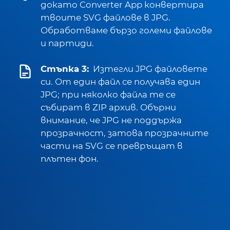
докато Converter App конвертира
твоите SVG файлове в JPG.
Обработваме бързо големи файлове
и партиди.
Стъпка 3:
Изтегли JPG файловете
си. От един файл се получава един
JPG; при няколко файла те се
събират в ZIP архив. Обърни
внимание, че JPG не поддържа
прозрачност, затова прозрачните
части на SVG се превръщат в
плътен фон.