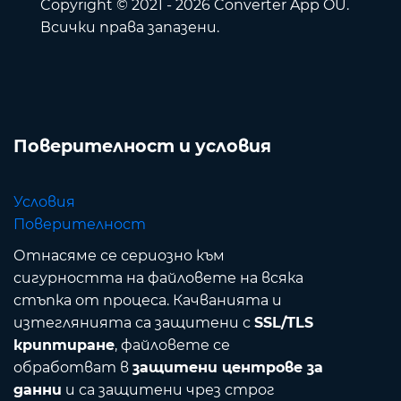
Copyright © 2021 - 2026 Converter App OÜ.
Всички права запазени.
Поверителност и условия
Условия
Поверителност
Отнасяме се сериозно към
сигурността на файловете на всяка
стъпка от процеса. Качванията и
изтеглянията са защитени с
SSL/TLS
криптиране
, файловете се
обработват в
защитени центрове за
данни
и са защитени чрез строг