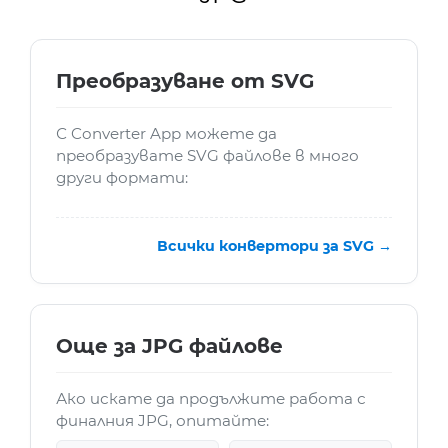
Преобразуване от SVG
С Converter App можете да
преобразувате SVG файлове в много
други формати:
Всички конвертори за SVG →
Още за JPG файлове
Ако искате да продължите работа с
финалния JPG, опитайте: