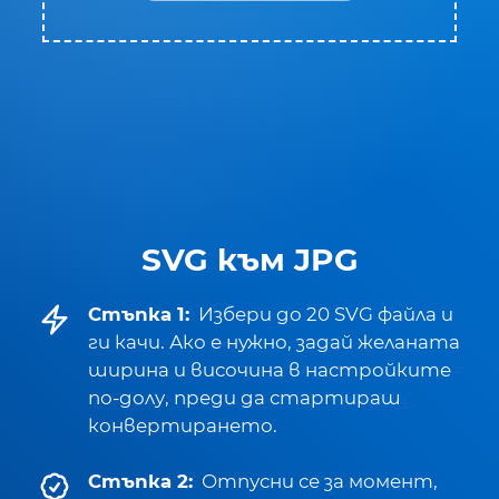
SVG към JPG
Стъпка 1:
Избери до 20 SVG файла и
ги качи. Ако е нужно, задай желаната
ширина и височина в настройките
по-долу, преди да стартираш
конвертирането.
Стъпка 2:
Отпусни се за момент,