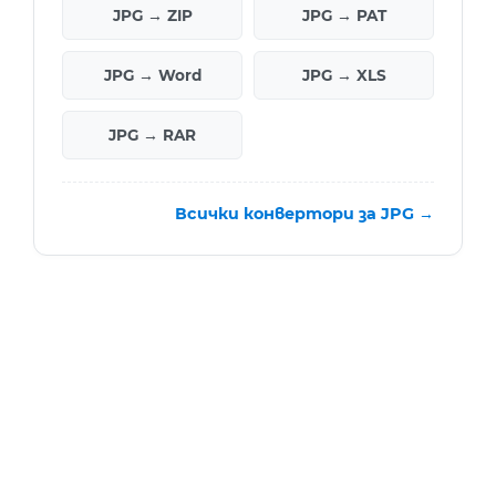
JPG → ZIP
JPG → PAT
JPG → Word
JPG → XLS
JPG → RAR
Всички конвертори за JPG →