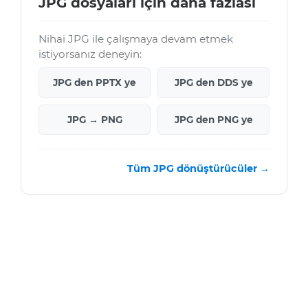
JPG dosyaları için daha fazlası
Nihai JPG ile çalışmaya devam etmek
istiyorsanız deneyin:
JPG den PPTX ye
JPG den DDS ye
JPG → PNG
JPG den PNG ye
Tüm JPG dönüştürücüler →