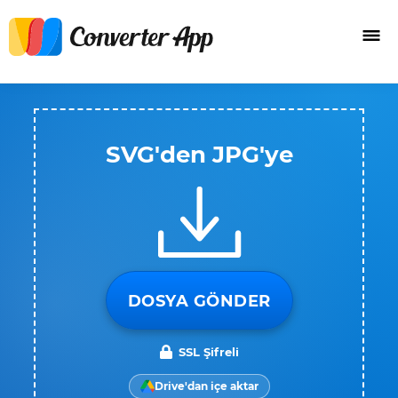
SVG'den JPG'ye
DOSYA GÖNDER
SSL Şifreli
Drive'dan içe aktar