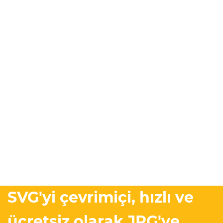
SVG'yi çevrimiçi, hızlı ve
ücretsiz olarak JPG'ye