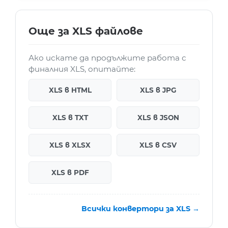
Още за XLS файлове
Ако искате да продължите работа с
финалния XLS, опитайте:
XLS в HTML
XLS в JPG
XLS в TXT
XLS в JSON
XLS в XLSX
XLS в CSV
XLS в PDF
Всички конвертори за XLS →