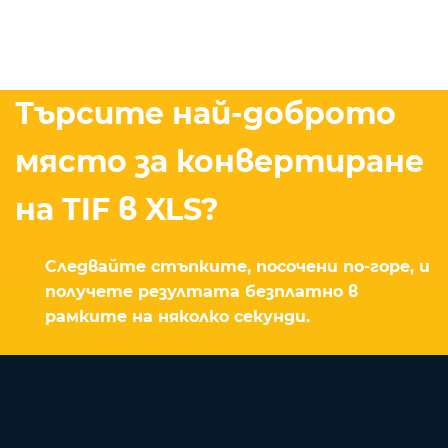
Търсите най-доброто
място за конвертиране
на TIF в XLS?
Следвайте стъпките, посочени по-горе, и
получете резултата безплатно в
рамките на няколко секунди.