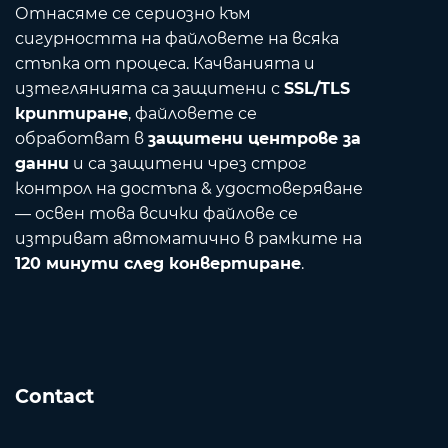
Отнасяме се сериозно към
сигурността на файловете на всяка
стъпка от процеса. Качванията и
изтеглянията са защитени с
SSL/TLS
криптиране
, файловете се
обработват в
защитени центрове за
данни
и са защитени чрез строг
контрол на достъпа & удостоверяване
— освен това всички файлове се
изтриват автоматично в рамките на
120 минути след конвертиране
.
Contact