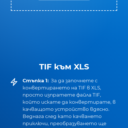
TIF към XLS
Стъпка 1:
За да започнете с
конвертирането на TIF в XLS,
просто изпратете файла TIF,
който искате да конвертирате, в
качващото устройство вдясно.
Веднага след като качването
приключи, преобразуването ще