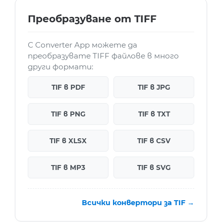
Преобразуване от TIFF
С Converter App можете да
преобразувате TIFF файлове в много
други формати:
TIF в PDF
TIF в JPG
TIF в PNG
TIF в TXT
TIF в XLSX
TIF в CSV
TIF в MP3
TIF в SVG
Всички конвертори за TIF →