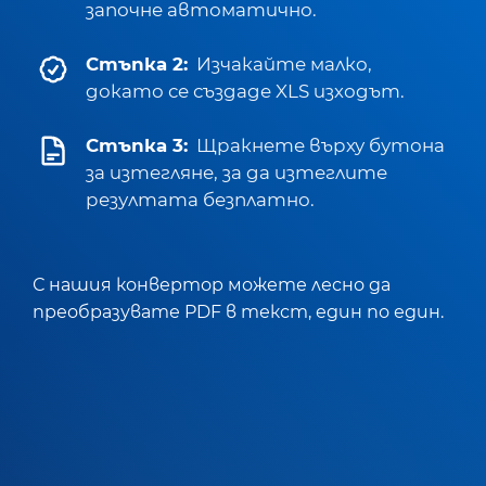
започне автоматично.
Стъпка 2:
Изчакайте малко,
докато се създаде XLS изходът.
Стъпка 3:
Щракнете върху бутона
за изтегляне, за да изтеглите
резултата безплатно.
С нашия конвертор можете лесно да
преобразувате PDF в текст, един по един.