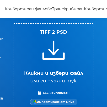
Конвертирай файлове
Транскрибирай
Конвертир
TIFF 2 PSD
йл
:
Кликни и избери файл
или го плъзни тук
SSL криптиран
ме
Импортиране от Drive