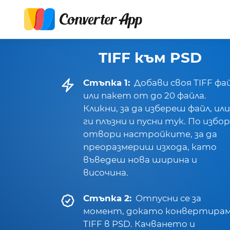
TIFF към PSD
Стъпка 1:
Добави своя TIFF фа
или пакет от до 20 файла.
Кликни, за да избереш файл, или
ги плъзни и пусни тук. По избор
отвори настройките, за да
преоразмериш изхода, като
въведеш нова ширина и
височина.
Стъпка 2:
Отпусни се за
момент, докато конвертира
TIFF в PSD. Качването и