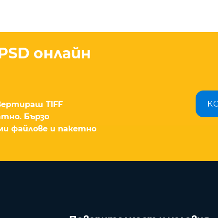
 PSD онлайн
К
нвертираш TIFF
атно. Бързо
ми файлове и пакетно