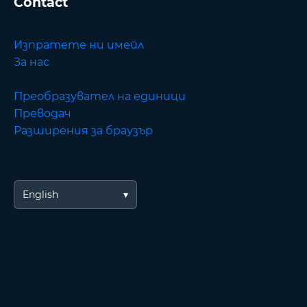
Contact
Изпратете ни имейл
За нас
Преобразувател на единици
Преводач
Разширения за браузър
English