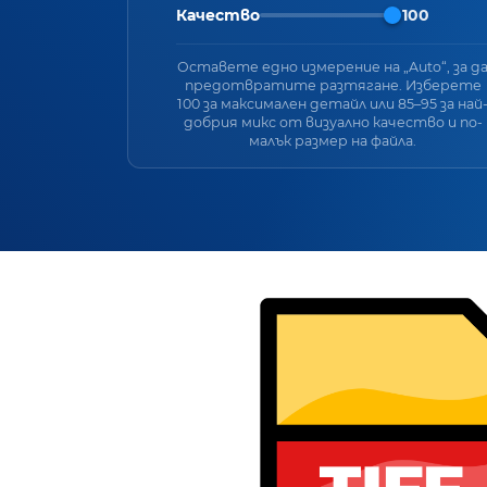
Качество
100
Оставете едно измерение на „Auto“, за д
предотвратите разтягане. Изберете
100 за максимален детайл или 85–95 за най
добрия микс от визуално качество и по-
малък размер на файла.