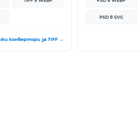
TIFF в WEBP
PSD в WEBP
PSD в SVG
чки конвертори за TIFF →