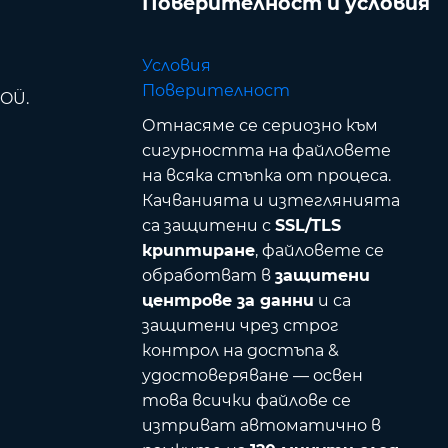
Поверителност и условия
Условия
Поверителност
 OÜ.
Отнасяме се сериозно към
сигурността на файловете
на всяка стъпка от процеса.
Качванията и изтеглянията
са защитени с
SSL/TLS
криптиране
, файловете се
обработват в
защитени
центрове за данни
и са
защитени чрез строг
контрол на достъпа &
удостоверяване — освен
това всички файлове се
изтриват автоматично в