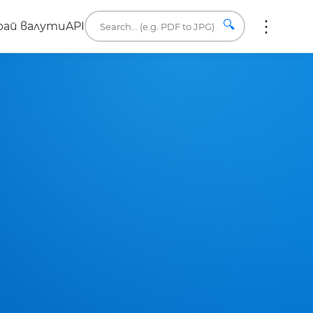
🔍
ай валути
API