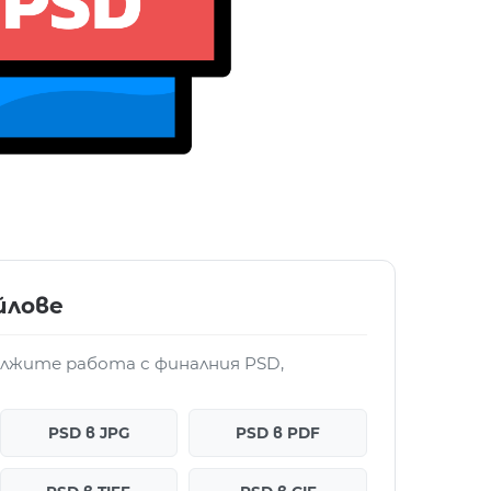
йлове
ължите работа с финалния PSD,
PSD в JPG
PSD в PDF