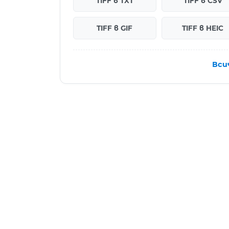
TIFF в TXT
TIFF в CSV
TIFF в GIF
TIFF в HEIC
Вси