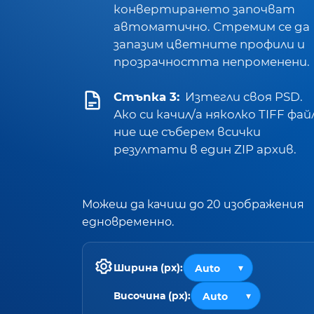
конвертирането започват
автоматично. Стремим се да
запазим цветните профили и
прозрачността непроменени.
Стъпка 3:
Изтегли своя PSD.
Ако си качил/а няколко TIFF фай
ние ще съберем всички
резултати в един ZIP архив.
Можеш да качиш до 20 изображения
едновременно.
Ширина (px):
Височина (px):