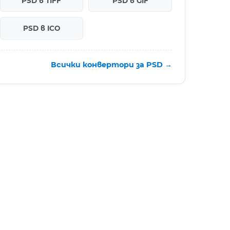
PSD в TIFF
PSD в GIF
PSD в ICO
Всички конвертори за PSD →