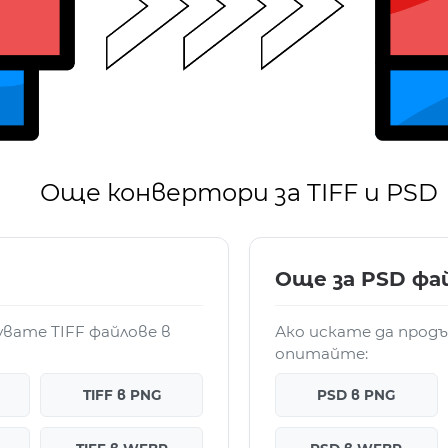
Още конвертори за TIFF и PSD
Още за PSD фа
увате TIFF файлове в
Ако искате да прод
опитайте:
TIFF в PNG
PSD в PNG