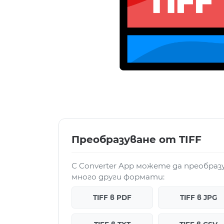
Преобразуване от TIFF
С Converter App можете да преобраз
много други формати:
TIFF в PDF
TIFF в JPG