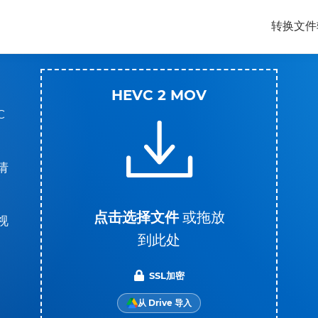
转换文件
HEVC 2 MOV
C
请
点击选择文件
或拖放
视
到此处
SSL加密
从 Drive 导入