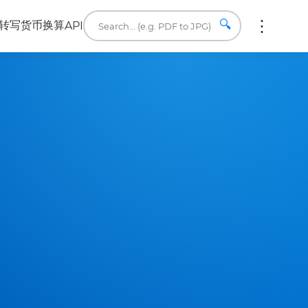
🔍
转写
货币换算
API