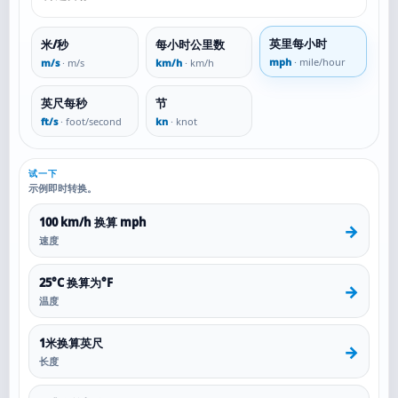
英里每小时
米/秒
每小时公里数
mph
· mile/hour
m/s
· m/s
km/h
· km/h
英尺每秒
节
ft/s
· foot/second
kn
· knot
试一下
示例即时转换。
100 km/h 换算 mph
→
速度
25°C 换算为°F
→
温度
1米换算英尺
→
长度