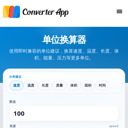
单位换算器
使用即时兼容的单位建议，换算速度、温度、长度、体
积、能量、压力等更多单位。
分类建议
速度
温度
长度
质量
体积
面积
时间
能量
功率
压力
数值
来源
speed