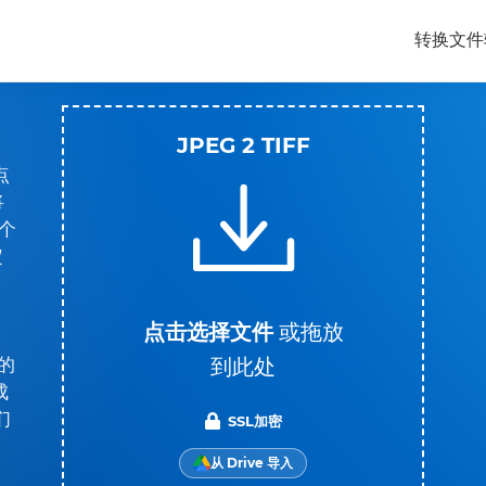
转换文件
JPEG 2 TIFF
点
将
个
定
点击选择文件
或拖放
到此处
的
成
们
SSL加密
从 Drive 导入