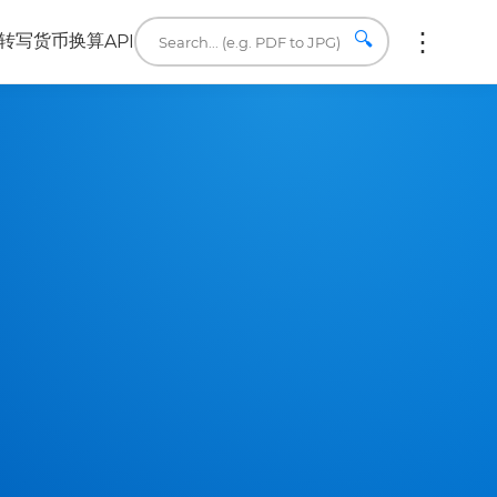
🔍
转写
货币换算
API