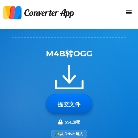
M4B转OGG
提交文件
SSL加密
从 Drive 导入