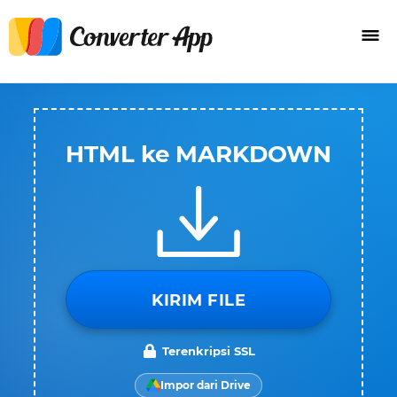
HTML ke MARKDOWN
KIRIM FILE
Terenkripsi SSL
Impor dari Drive