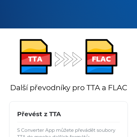
Další převodníky pro TTA a FLAC
Převést z TTA
S Converter App můžete převádět soubory
TTA do mnoha dalších formátů: