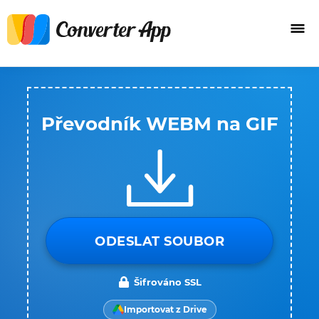
Převodník WEBM na GIF
ODESLAT SOUBOR
Šifrováno SSL
Importovat z Drive