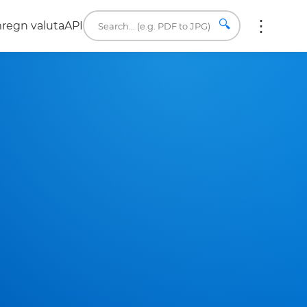
🔍
regn valuta
API