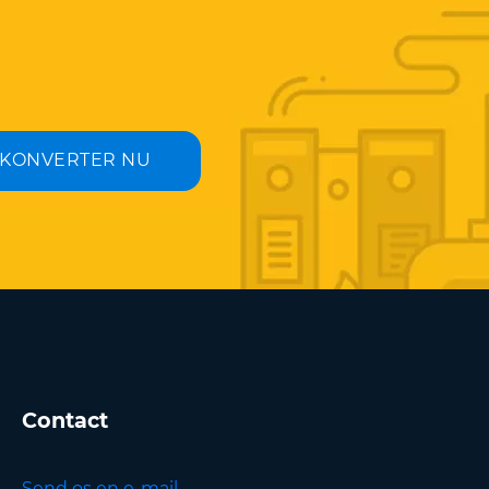
KONVERTER NU
Contact
Send os en e-mail