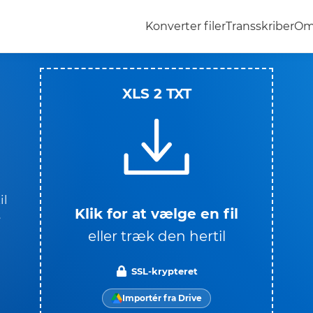
Konverter filer
Transskriber
Om
XLS 2 TXT
il
Klik for at vælge en fil
e
eller træk den hertil
n
SSL-krypteret
Importér fra Drive