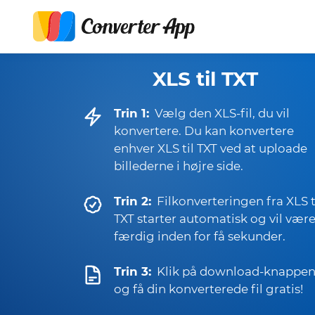
XLS til TXT
Trin 1:
Vælg den XLS-fil, du vil
konvertere. Du kan konvertere
enhver XLS til TXT ved at uploade
billederne i højre side.
Trin 2:
Filkonverteringen fra XLS t
TXT starter automatisk og vil vær
færdig inden for få sekunder.
Trin 3:
Klik på download-knappe
og få din konverterede fil gratis!