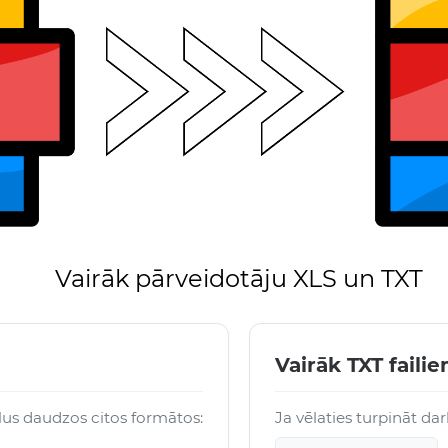
Vairāk pārveidotāju XLS un TXT
Vairāk TXT faili
lus daudzos citos formātos:
Ja vēlaties turpināt da