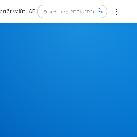
🔍
ertēt valūtu
API