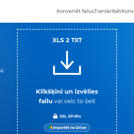
Konvertēt failus
Transkribēt
Konv
XLS 2 TXT
ē.
Klikšķini un izvēlies
failu
vai velc to šeit
SSL šifrēts
Importēt no Drive