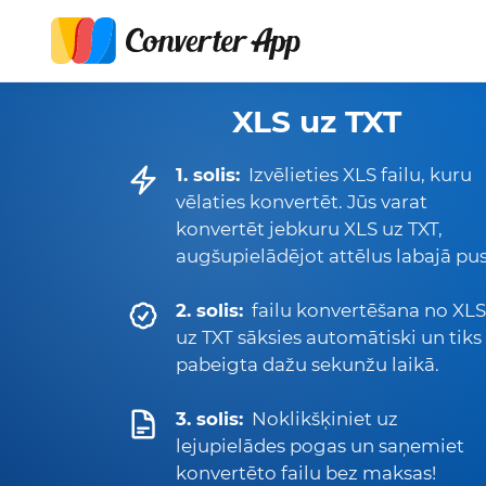
XLS uz TXT
1. solis:
Izvēlieties XLS failu, kuru
vēlaties konvertēt. Jūs varat
konvertēt jebkuru XLS uz TXT,
augšupielādējot attēlus labajā pus
2. solis:
failu konvertēšana no XLS
uz TXT sāksies automātiski un tiks
pabeigta dažu sekunžu laikā.
3. solis:
Noklikšķiniet uz
lejupielādes pogas un saņemiet
konvertēto failu bez maksas!