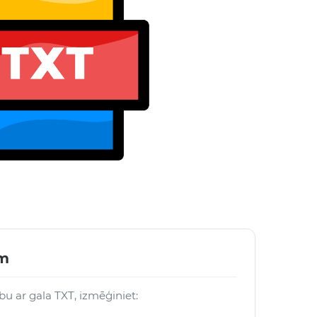
em
rbu ar gala TXT, izmēģiniet: