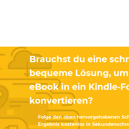
Brauchst du eine sch
bequeme Lösung, um 
eBook in ein Kindle‑F
konvertieren?
Folge den oben hervorgehobenen Sch
Ergebnis kostenlos in Sekundenschne