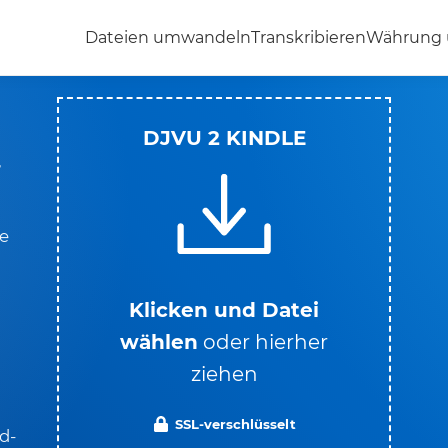
Dateien umwandeln
Transkribieren
Währung
DJVU 2 KINDLE
,
ie
Klicken und Datei
wählen
oder hierher
ziehen
SSL-verschlüsselt
d-