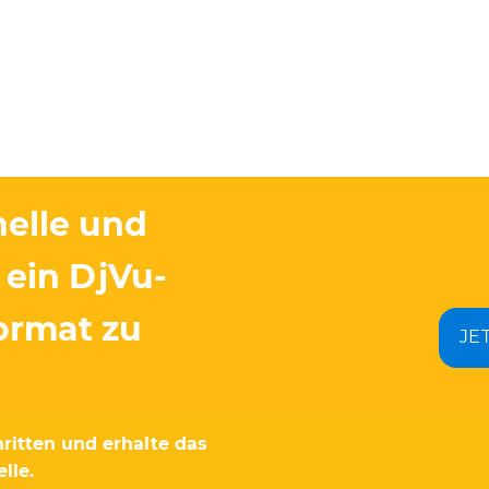
nelle und
ein DjVu-
ormat zu
JE
ritten und erhalte das
lle.