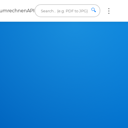
🔍
 umrechnen
API