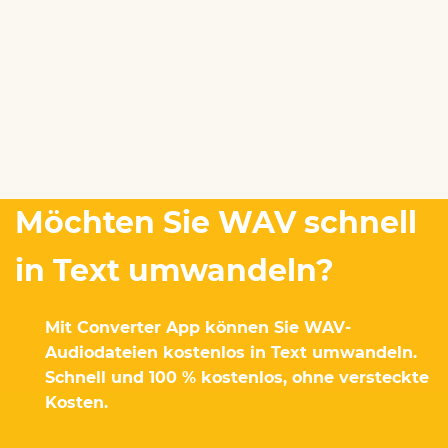
Möchten Sie WAV schnell
in Text umwandeln?
Mit Converter App können Sie WAV-
Audiodateien kostenlos in Text umwandeln.
Schnell und 100 % kostenlos, ohne versteckte
Kosten.