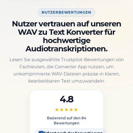
NUTZERBEWERTUNGEN
Nutzer vertrauen auf unseren
WAV zu Text Konverter für
hochwertige
Audiotranskriptionen.
Lesen Sie ausgewählte Trustpilot-Bewertungen von
Fachleuten, die Converter App nutzen, um
unkomprimierte WAV-Dateien präzise in klaren,
bearbeitbaren Text umzuwandeln.
4.8
★★★★★
Basierend auf den 84
Bewertungen