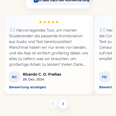
Erfasst nach der Konvertierung
✓
★★★★★
Hervorragendes Tool, um meinen
Herv
Studierenden die passende Kombination
die Conv
aus Audio und Text bereitzustellen!
Text zu t
Manchmal haben wir nur eines von beiden,
Genauigke
und die App ist einfach großartig dabei, uns
zufrieden
alles zu liefern, was wir brauchen, um
empfehle
großartige Arbeit zu leisten! Vielen Dank
für Ihre großartige Arbeit!
Ricardo C. O. Freitas
F
RC
FD
28. Dez. 2024
17
Bewertung anzeigen
Bewertun