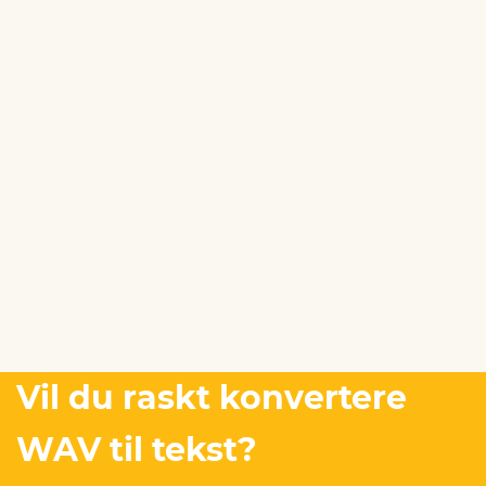
Vil du raskt konvertere
WAV til tekst?