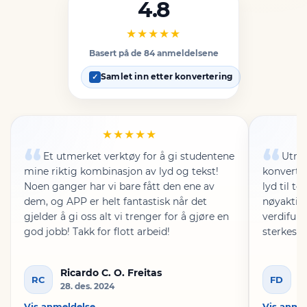
4.8
★★★★★
Basert på de 84 anmeldelsene
Samlet inn etter konvertering
✓
★★★★★
Et utmerket verktøy for å gi studentene
Utmer
mine riktig kombinasjon av lyd og tekst!
konverter
Noen ganger har vi bare fått den ene av
lyd til t
dem, og APP er helt fantastisk når det
nøyaktigh
gjelder å gi oss alt vi trenger for å gjøre en
verdifull
god jobb! Takk for flott arbeid!
sterkeste
Ricardo C. O. Freitas
F
RC
FD
28. des. 2024
17
Vis anmeldelse
Vis anme