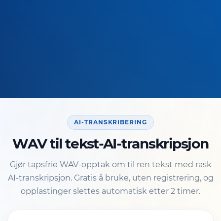
AI-TRANSKRIBERING
WAV til tekst-AI-transkripsjon
Gjør tapsfrie WAV-opptak om til ren tekst med rask
AI-transkripsjon. Gratis å bruke, uten registrering, og
opplastinger slettes automatisk etter 2 timer.