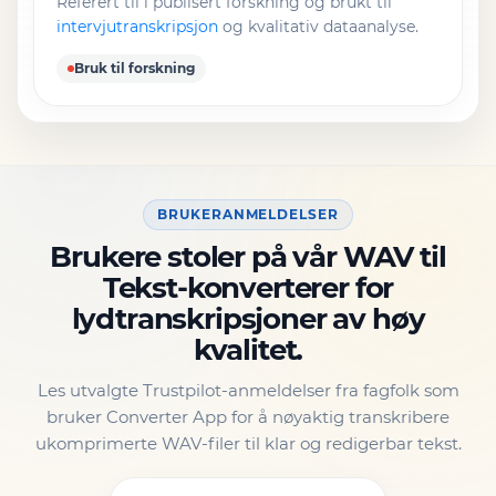
Referert til i publisert forskning og brukt til
intervjutranskripsjon
og kvalitativ dataanalyse.
Bruk til forskning
BRUKERANMELDELSER
Brukere stoler på vår WAV til
Tekst-konverterer for
lydtranskripsjoner av høy
kvalitet.
Les utvalgte Trustpilot-anmeldelser fra fagfolk som
bruker Converter App for å nøyaktig transkribere
ukomprimerte WAV-filer til klar og redigerbar tekst.