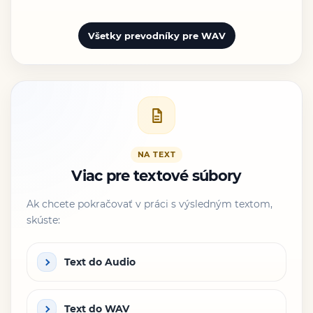
Všetky prevodníky pre WAV
NA TEXT
Viac pre textové súbory
Ak chcete pokračovať v práci s výsledným textom,
skúste:
Text do Audio
Text do WAV