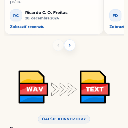
prácu!
Ricardo C. O. Freitas
F
RC
FD
28. decembra 2024
1
Zobraziť recenziu
Zobraziť 
ĎALŠIE KONVERTORY