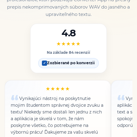
prepis nekomprimovaných súborov WAV do jasného a
upraviteľného textu.
4.8
★★★★★
Na základe 84 recenzií
Zozbierané po konverzii
✓
★★★★★
Vynikajúci nástroj na poskytnutie
Vynik
mojim študentom správnej dvojice zvuku a
aplikáciu
textu! Niekedy sme dostali len jednu z nich
text a s 
a aplikácia je skvelá v tom, že nám
spokojný.
poskytne všetko, čo potrebujeme na
odporúč
výbornú prácu! Ďakujeme za vašu skvelú