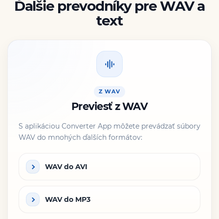
Ďalšie prevodníky pre WAV a
text
Z WAV
Previesť z WAV
S aplikáciou Converter App môžete prevádzať súbory
WAV do mnohých ďalších formátov:
WAV do AVI
WAV do MP3