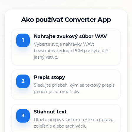
Ako používať Converter App
Nahrajte zvukový súbor WAV
1
Vyberte svoje nahrávky WAV;
bezstratové zdroje PCM poskytujú AI
jasný vstup.
Prepis stopy
2
Sledujte priebeh, kým sa textový prepis
generuje automaticky.
Stiahnuť text
3
Uložte prepis v čistom texte na úpravu,
zdieľanie alebo archiváciu.