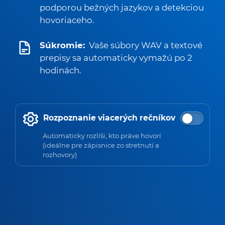
podporou bežných jazykov a detekciou
hovoriaceho.
Súkromie:
Vaše súbory WAV a textové
prepisy sa automaticky vymažú po 2
hodinách.
Rozpoznanie viacerých rečníkov
Automaticky rozlíši, kto práve hovorí
(ideálne pre zápisnice zo stretnutí a
rozhovory)