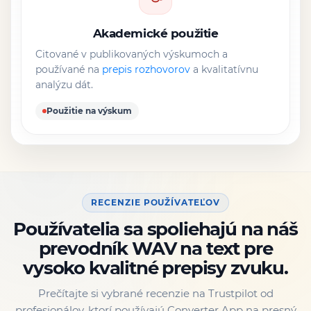
Akademické použitie
Citované v publikovaných výskumoch a
používané na
prepis rozhovorov
a kvalitatívnu
analýzu dát.
Použitie na výskum
RECENZIE POUŽÍVATEĽOV
Používatelia sa spoliehajú na náš
prevodník WAV na text pre
vysoko kvalitné prepisy zvuku.
Prečítajte si vybrané recenzie na Trustpilot od
profesionálov, ktorí používajú Converter App na presný