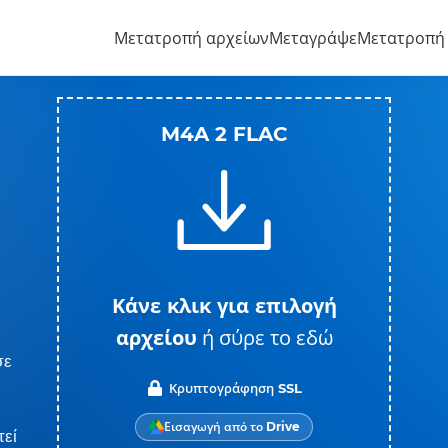
Μετατροπή αρχείων
Μεταγράψε
Μετατροπή
M4A 2 FLAC
Κάνε κλικ για επιλογή
αρχείου
ή σύρε το εδώ
σε
Κρυπτογράφηση SSL
Εισαγωγή από το Drive
τεί