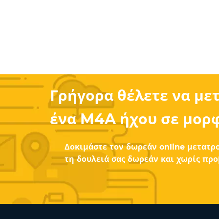
Γρήγορα θέλετε να με
ένα M4A ήχου σε μορ
Δοκιμάστε τον δωρεάν online μετατρο
τη δουλειά σας δωρεάν και χωρίς πρ