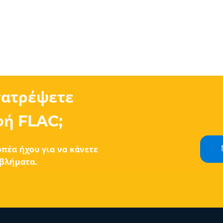
τατρέψετε
φή FLAC;
πέα ήχου για να κάνετε
οβλήματα.