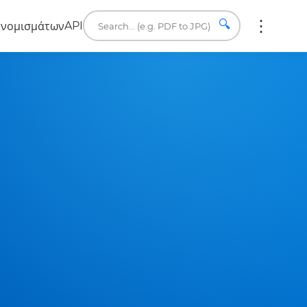
🔍
API
 νομισμάτων