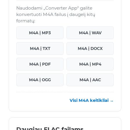
Naudodami „Converter App“ galite
konvertuoti M4A failus į daugelį kitų
formatų:
M4A į MP3
M4A į WAV
M4A į TXT
M4A į DOCX
M4A į PDF
M4A į MP4
M4A į OGG
M4A į AAC
Visi M4A keitikliai →
Daugiau FLAC failams