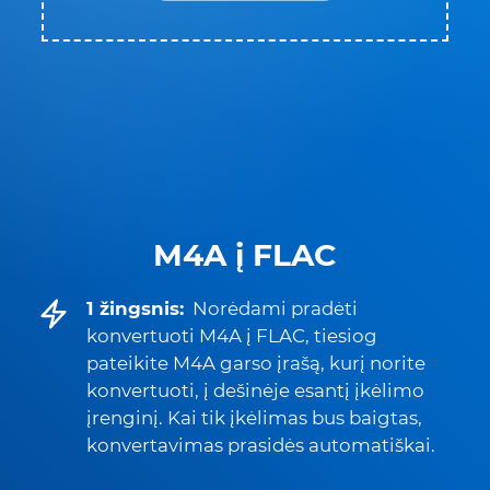
M4A į FLAC
1 žingsnis:
Norėdami pradėti
konvertuoti M4A į FLAC, tiesiog
pateikite M4A garso įrašą, kurį norite
konvertuoti, į dešinėje esantį įkėlimo
įrenginį. Kai tik įkėlimas bus baigtas,
konvertavimas prasidės automatiškai.