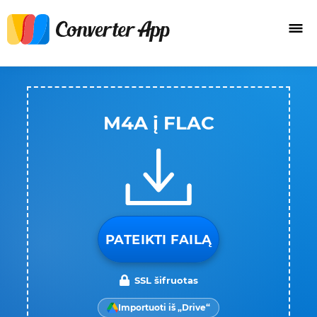
M4A į FLAC
PATEIKTI FAILĄ
SSL šifruotas
Importuoti iš „Drive“