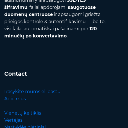
atsisiuntimai yra apsaugoti
SSL/TLS
šifravimu
, failai apdorojami
saugotuose
duomenų centruose
ir apsaugomi griežta
prieigos kontrole & autentifikavimu — be to,
visi failai automatiškai pašalinami per
120
minučių po konvertavimo
.
Contact
Rašykite mums el. paštu
Apie mus
Vienetų keitiklis
Vertėjas
Naršyklės plėtiniai