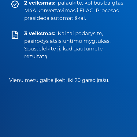
2 veiksmas:
palaukite, kol bus baigtas
M4A konvertavimas į FLAC. Procesas
prasideda automatiškai.
3 veiksmas:
Kai tai padarysite,
pasirodys atsisiuntimo mygtukas.
Spustelėkite jį, kad gautumėte
rezultatą.
Vienu metu galite įkelti iki 20 garso įrašų.