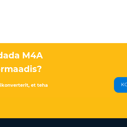
endada M4A
ormaadis?
K
konverterit, et teha