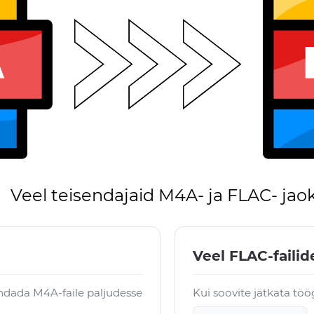
Veel teisendajaid M4A- ja FLAC- jao
Veel FLAC-failid
ndada M4A-faile paljudesse
Kui soovite jätkata töö