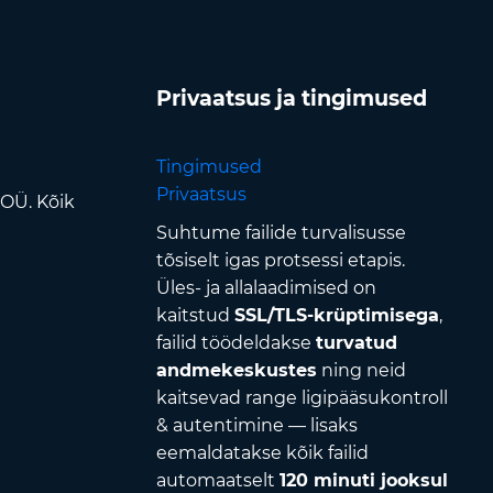
Privaatsus ja tingimused
Tingimused
Privaatsus
 OÜ. Kõik
Suhtume failide turvalisusse
tõsiselt igas protsessi etapis.
Üles- ja allalaadimised on
kaitstud
SSL/TLS-krüptimisega
,
failid töödeldakse
turvatud
andmekeskustes
ning neid
kaitsevad range ligipääsukontroll
& autentimine — lisaks
eemaldatakse kõik failid
automaatselt
120 minuti jooksul