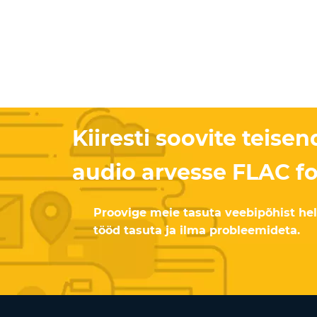
Kiiresti soovite teis
audio arvesse FLAC f
Proovige meie tasuta veebipõhist heli
tööd tasuta ja ilma probleemideta.