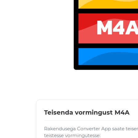
Teisenda vormingust M4A
Rakendusega Converter App saate teise
teistesse vormingutesse: