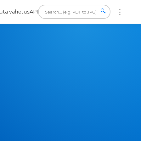
🔍
uta vahetus
API