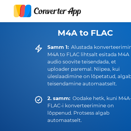
M4A to FLAC
Samm 1:
Alustada konverteerimi
M4A to FLAC lihtsalt esitada M4A
audio soovite teisendada, et
uploader paremal. Niipea, kui
üleslaadimine on lõpetatud, alga
teisendamine automaatselt.
2. samm:
Oodake hetk, kuni M4A-
FLAC-i konverteerimine on
lõppenud. Protsess algab
automaatselt.