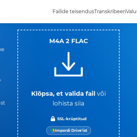
Failide teisendus
Transkribeeri
Valu
M4A 2 FLAC
ne
b
Klõpsa, et valida fail
või
lohista siia
st
SSL-krüptitud
Impordi Drive'ist