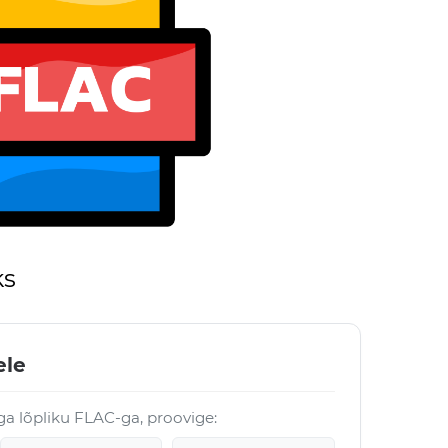
ks
ele
ga lõpliku FLAC-ga, proovige: