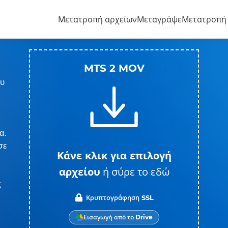
Μετατροπή αρχείων
Μεταγράψε
Μετατροπή
MTS 2 MOV
ου
α.
σε
Κάνε κλικ για επιλογή
αρχείου
ή σύρε το εδώ
ς
Κρυπτογράφηση SSL
Εισαγωγή από το Drive