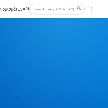
🔍
API
 νομισμάτων