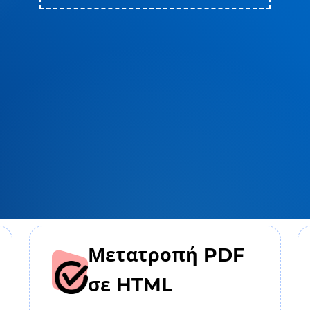
Μετατροπή PDF
σε HTML