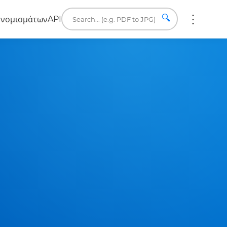
🔍
API
 νομισμάτων