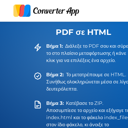
PDF σε HTML
Βήμα 1:
Διάλεξε το PDF σου και σύρ
το στο πλαίσιο μεταφόρτωσης ή κάνε
κλικ για να επιλέξεις ένα αρχείο.
Βήμα 2:
Το μετατρέπουμε σε HTML.
Συνήθως ολοκληρώνεται μέσα σε λίγ
δευτερόλεπτα.
Βήμα 3:
Κατέβασε το ZIP.
Αποσυμπίεσε το αρχείο και εξήγαγε τ
index.html και το φάκελο index_file
στον ίδιο φάκελο, κι άνοιξε το