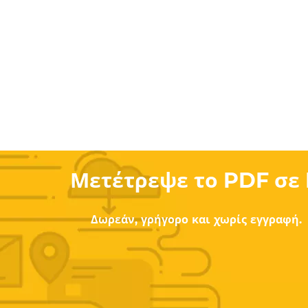
Μετέτρεψε το PDF σε 
Δωρεάν, γρήγορο και χωρίς εγγραφή.