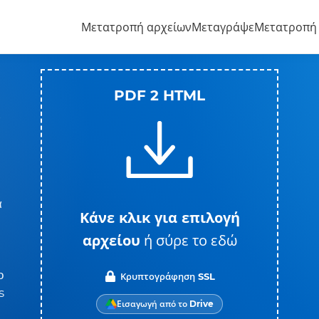
Μετατροπή αρχείων
Μεταγράψε
Μετατροπή
PDF 2 HTML
ε
α
Κάνε κλικ για επιλογή
αρχείου
ή σύρε το εδώ
ο
Κρυπτογράφηση SSL
s
Εισαγωγή από το Drive