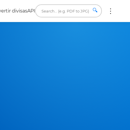
🔍
ertir divisas
API