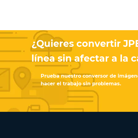
¿Quieres convertir JP
línea sin afectar a la 
Prueba nuestro conversor de imágene
hacer el trabajo sin problemas.