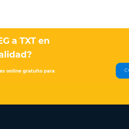
EG a TXT en
calidad?
C
s online gratuito para