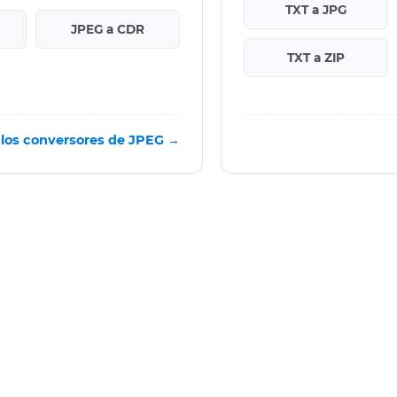
TXT a JPG
JPEG a CDR
TXT a ZIP
 los conversores de JPEG →