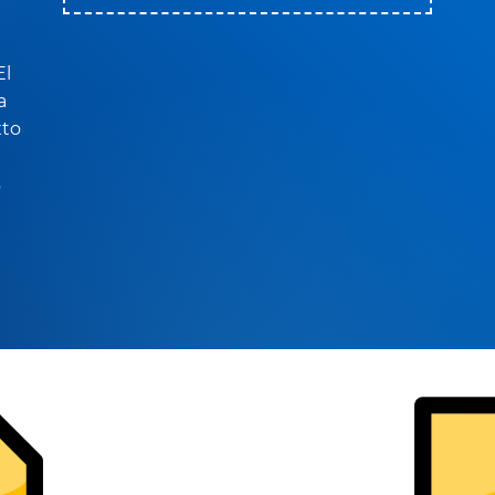
El
a
xto
s