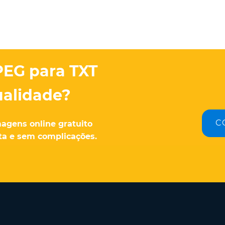
PEG para TXT
ualidade?
C
agens online gratuito
ita e sem complicações.