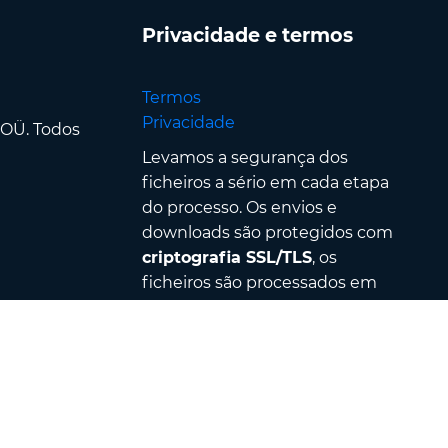
Privacidade e termos
Termos
Privacidade
 OÜ. Todos
Levamos a segurança dos
ficheiros a sério em cada etapa
do processo. Os envios e
downloads são protegidos com
criptografia SSL/TLS
, os
ficheiros são processados em
centros de dados seguros
e
protegidos por um rigoroso
controlo de acesso &
autenticação — além disso,
todos os ficheiros são
automaticamente removidos no