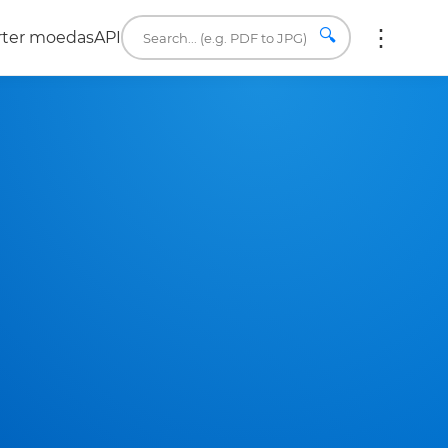
🔍
rter moedas
API