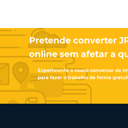
Pretende converter J
online sem afetar a q
Experimente o nosso conversor de im
para fazer o trabalho de forma gratu