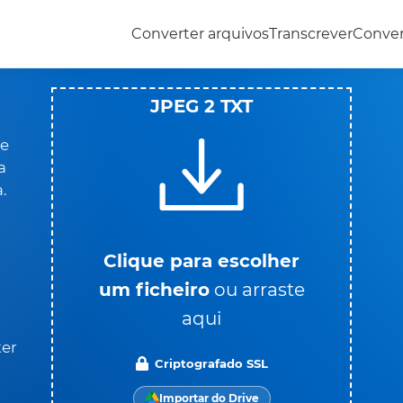
Converter arquivos
Transcrever
Conve
JPEG 2 TXT
ue
a
.
Clique para escolher
um ficheiro
ou arraste
aqui
ter
Criptografado SSL
Importar do Drive