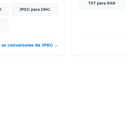
TXT para RAR
l
JPEG para DNG
G
 os conversores de JPEG →