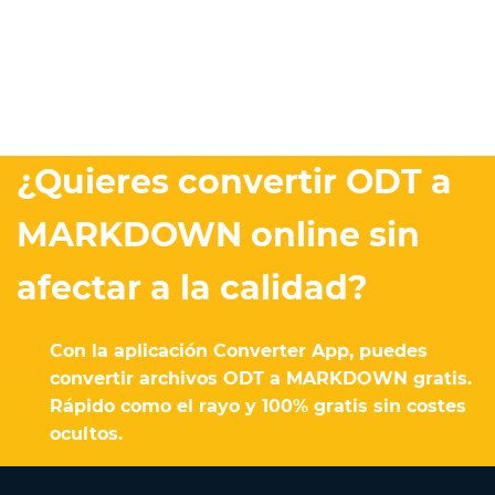
¿Quieres convertir ODT a
MARKDOWN online sin
afectar a la calidad?
Con la aplicación Converter App, puedes
convertir archivos ODT a MARKDOWN gratis.
Rápido como el rayo y 100% gratis sin costes
ocultos.