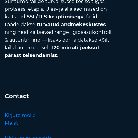
Suhtume failide turvalisusse tõsiselt igas
protsessi etapis. Üles- ja allalaadimised on
kaitstud
SSL/TLS-krüptimisega
, failid
töödeldakse
turvatud andmekeskustes
ning neid kaitsevad range ligipääsukontroll
& autentimine — lisaks eemaldatakse kõik
failid automaatselt
120 minuti jooksul
pärast teisendamist
.
Contact
Kirjuta meile
Meist