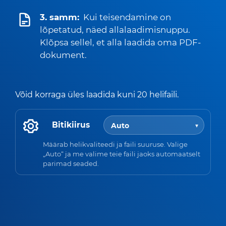
3. samm:
Kui teisendamine on
lõpetatud, näed allalaadimisnuppu.
Klõpsa sellel, et alla laadida oma PDF-
dokument.
Võid korraga üles laadida kuni 20 helifaili.
Bitikiirus
Määrab helikvaliteedi ja faili suuruse. Valige
„Auto“ ja me valime teie faili jaoks automaatselt
parimad seaded.