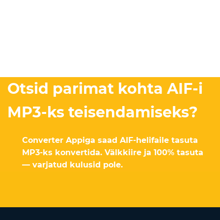
Otsid parimat kohta AIF-i
MP3-ks teisendamiseks?
Converter Appiga saad AIF-helifaile tasuta
MP3-ks konvertida. Välkkiire ja 100% tasuta
— varjatud kulusid pole.