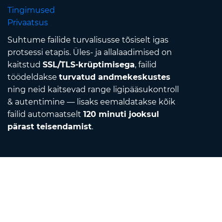
Tingimused
Privaatsus
Suhtume failide turvalisusse tõsiselt igas
protsessi etapis. Üles- ja allalaadimised on
kaitstud
SSL/TLS-krüptimisega
, failid
töödeldakse
turvatud andmekeskustes
ning neid kaitsevad range ligipääsukontroll
& autentimine — lisaks eemaldatakse kõik
failid automaatselt
120 minuti jooksul
pärast teisendamist
.
Contact