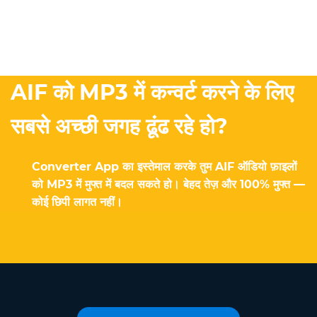
AIF को MP3 में कन्वर्ट करने के लिए
सबसे अच्छी जगह ढूंढ रहे हो?
Converter App का इस्तेमाल करके तुम AIF ऑडियो फ़ाइलों
को MP3 में मुफ्त में बदल सकते हो। बेहद तेज़ और 100% मुफ्त —
कोई छिपी लागत नहीं।