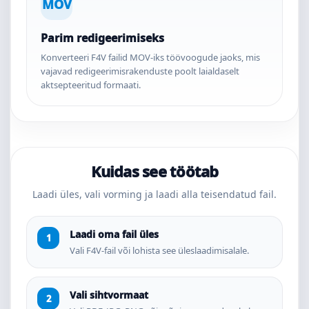
MOV
Parim redigeerimiseks
Konverteeri F4V failid MOV-iks töövoogude jaoks, mis
vajavad redigeerimisrakenduste poolt laialdaselt
aktsepteeritud formaati.
Kuidas see töötab
Laadi üles, vali vorming ja laadi alla teisendatud fail.
Laadi oma fail üles
Vali F4V-fail või lohista see üleslaadimisalale.
Vali sihtvormaat