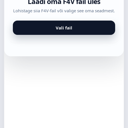
Laadi oma F4V fail üles
Lohistage siia F4V-fail või valige see oma seadmest.
Vali fail