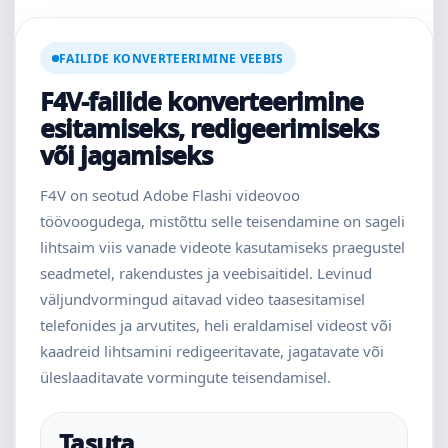
FAILIDE KONVERTEERIMINE VEEBIS
F4V-failide konverteerimine
esitamiseks, redigeerimiseks
või jagamiseks
F4V on seotud Adobe Flashi videovoo
töövoogudega, mistõttu selle teisendamine on sageli
lihtsaim viis vanade videote kasutamiseks praegustel
seadmetel, rakendustes ja veebisaitidel. Levinud
väljundvormingud aitavad video taasesitamisel
telefonides ja arvutites, heli eraldamisel videost või
kaadreid lihtsamini redigeeritavate, jagatavate või
üleslaaditavate vormingute teisendamisel.
Tasuta