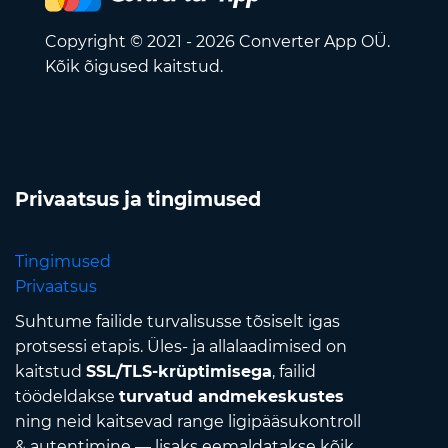
Copyright © 2021 - 2026 Converter App OÜ.
Kõik õigused kaitstud.
Privaatsus ja tingimused
Tingimused
Privaatsus
Suhtume failide turvalisusse tõsiselt igas
protsessi etapis. Üles- ja allalaadimised on
kaitstud
SSL/TLS-krüptimisega
, failid
töödeldakse
turvatud andmekeskustes
ning neid kaitsevad range ligipääsukontroll
& autentimine — lisaks eemaldatakse kõik