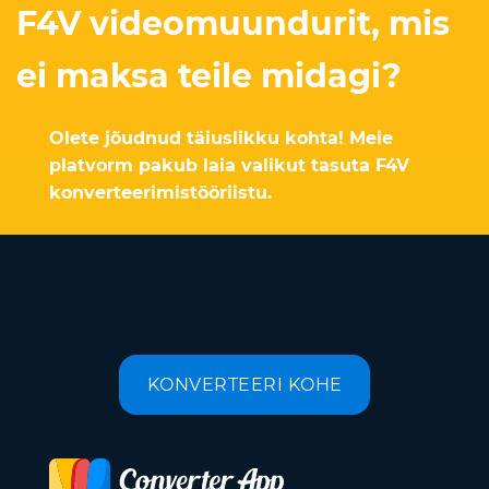
F4V videomuundurit, mis
ei maksa teile midagi?
Olete jõudnud täiuslikku kohta! Meie
platvorm pakub laia valikut tasuta F4V
konverteerimistööriistu.
KONVERTEERI KOHE