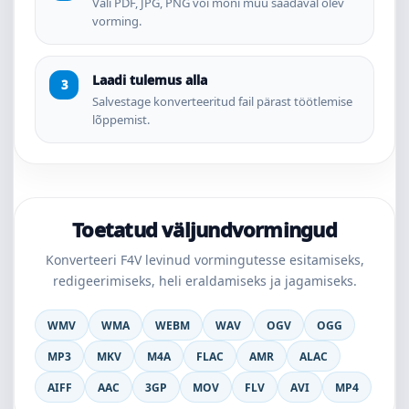
Vali PDF, JPG, PNG või mõni muu saadaval olev
vorming.
Laadi tulemus alla
Salvestage konverteeritud fail pärast töötlemise
lõppemist.
Toetatud väljundvormingud
Konverteeri F4V levinud vormingutesse esitamiseks,
redigeerimiseks, heli eraldamiseks ja jagamiseks.
WMV
WMA
WEBM
WAV
OGV
OGG
MP3
MKV
M4A
FLAC
AMR
ALAC
AIFF
AAC
3GP
MOV
FLV
AVI
MP4