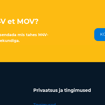
4V et MOV?
K
eisendada mis tahes M4V-
ekundiga.
Privaatsus ja tingimused
Tingimused