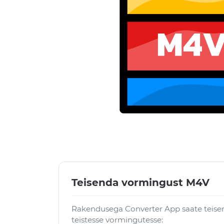
Teisenda vormingust M4V
Rakendusega Converter App saate teise
teistesse vormingutesse: