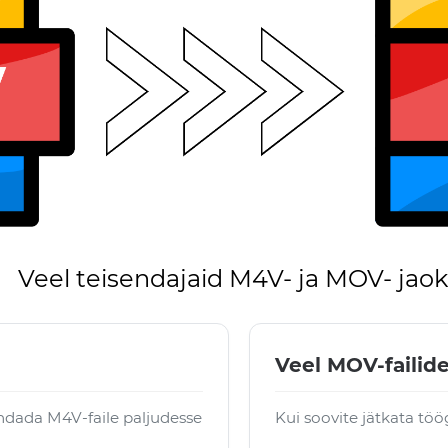
Veel teisendajaid M4V- ja MOV- jaok
Veel MOV-failide
ndada M4V-faile paljudesse
Kui soovite jätkata tö