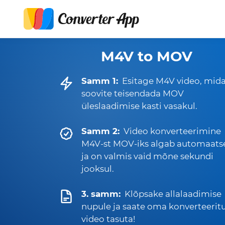
M4V to MOV
Samm 1:
Esitage M4V video, mid
soovite teisendada MOV
üleslaadimise kasti vasakul.
Samm 2:
Video konverteerimine
M4V-st MOV-iks algab automaatse
ja on valmis vaid mõne sekundi
jooksul.
3. samm:
Klõpsake allalaadimise
nupule ja saate oma konverteerit
video tasuta!