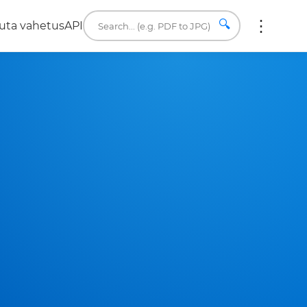
🔍
uta vahetus
API