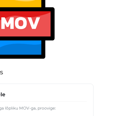
s
le
öga lõpliku MOV-ga, proovige: