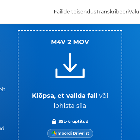
Failide teisendus
Transkribeeri
Valu
M4V 2 MOV
a
lt
Klõpsa, et valida fail
või
lohista siia
SSL-krüptitud
ud
Impordi Drive'ist