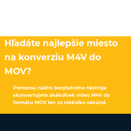
Hľadáte najlepšie miesto
na konverziu M4V do
MOV?
Pomocou nášho bezplatného nástroja
skonvertujete akékoľvek video M4V do
formátu MOV len za niekoľko sekúnd.