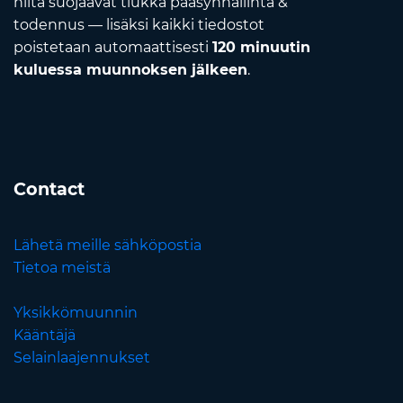
niitä suojaavat tiukka pääsynhallinta &
todennus — lisäksi kaikki tiedostot
poistetaan automaattisesti
120 minuutin
kuluessa muunnoksen jälkeen
.
Contact
Lähetä meille sähköpostia
Tietoa meistä
Yksikkömuunnin
Kääntäjä
Selainlaajennukset