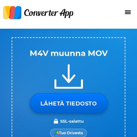
M4V muunna MOV
LÄHETÄ TIEDOSTO
SSL-salattu
Tuo Drivesta