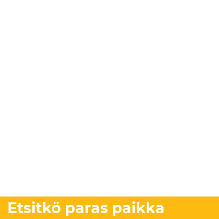
Etsitkö paras paikka