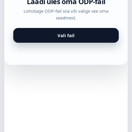
Laadi üles oma ODP-fail
Lohistage ODP-fail siia või valige see oma
seadmest.
Vali fail