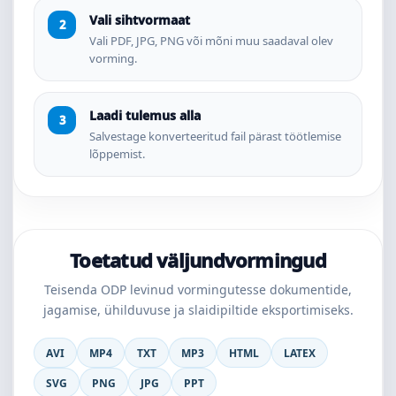
Vali sihtvormaat
Vali PDF, JPG, PNG või mõni muu saadaval olev
vorming.
Laadi tulemus alla
Salvestage konverteeritud fail pärast töötlemise
lõppemist.
Toetatud väljundvormingud
Teisenda ODP levinud vormingutesse dokumentide,
jagamise, ühilduvuse ja slaidipiltide eksportimiseks.
AVI
MP4
TXT
MP3
HTML
LATEX
SVG
PNG
JPG
PPT