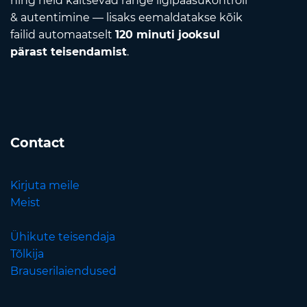
ning neid kaitsevad range ligipääsukontroll
& autentimine — lisaks eemaldatakse kõik
failid automaatselt
120 minuti jooksul
pärast teisendamist
.
Contact
Kirjuta meile
Meist
Ühikute teisendaja
Tõlkija
Brauserilaiendused