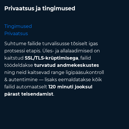
Privaatsus ja tingimused
Tingimused
Privaatsus
Suhtume failide turvalisusse tõsiselt igas
protsessi etapis. Üles- ja allalaadimised on
kaitstud
SSL/TLS-krüptimisega
, failid
töödeldakse
turvatud andmekeskustes
ning neid kaitsevad range ligipääsukontroll
& autentimine — lisaks eemaldatakse kõik
failid automaatselt
120 minuti jooksul
pärast teisendamist
.