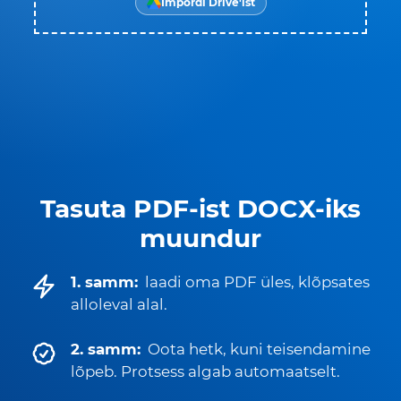
Impordi Drive'ist
Tasuta PDF-ist DOCX-iks
muundur
1. samm:
laadi oma PDF üles, klõpsates
alloleval alal.
2. samm:
Oota hetk, kuni teisendamine
lõpeb. Protsess algab automaatselt.