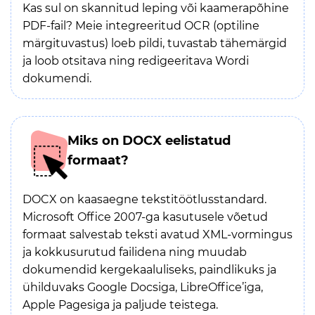
Kas sul on skannitud leping või kaamerapõhine
PDF-fail? Meie integreeritud OCR (optiline
märgituvastus) loeb pildi, tuvastab tähemärgid
ja loob otsitava ning redigeeritava Wordi
dokumendi.
Miks on DOCX eelistatud
formaat?
DOCX on kaasaegne tekstitöötlusstandard.
Microsoft Office 2007-ga kasutusele võetud
formaat salvestab teksti avatud XML-vormingus
ja kokkusurutud failidena ning muudab
dokumendid kergekaaluliseks, paindlikuks ja
ühilduvaks Google Docsiga, LibreOffice’iga,
Apple Pagesiga ja paljude teistega.