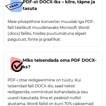
PDF-st DOCX-iks – kiire, täpne ja
tasuta
Meie pilvepõhine konverter muudab iga PDF-
faili täielikult muudetavaks Microsoft Wordi
(.docx) failiks, hoides puutumatuna algset
paigutust, fonte ja graafikat.
Miks teisendada oma PDF DOCX-
ks?
PDF-i otse redigeerimine on tüütu. Kui
teisendad faili DOCX-iks, saad teksti
redigeerida, vormindust kohandada ja sisu
uuesti kasutada, ilma et peaksid nullist
alustama. Wordi failid on kuni 70% väiksemad