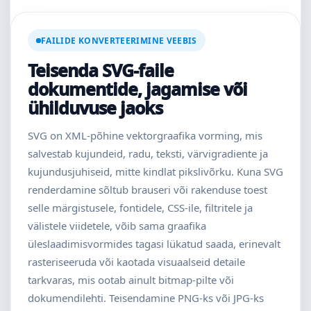
FAILIDE KONVERTEERIMINE VEEBIS
Teisenda SVG-faile
dokumentide, jagamise või
ühilduvuse jaoks
SVG on XML-põhine vektorgraafika vorming, mis
salvestab kujundeid, radu, teksti, värvigradiente ja
kujundusjuhiseid, mitte kindlat pikslivõrku. Kuna SVG
renderdamine sõltub brauseri või rakenduse toest
selle märgistusele, fontidele, CSS-ile, filtritele ja
välistele viidetele, võib sama graafika
üleslaadimisvormides tagasi lükatud saada, erinevalt
rasteriseeruda või kaotada visuaalseid detaile
tarkvaras, mis ootab ainult bitmap-pilte või
dokumendilehti. Teisendamine PNG-ks või JPG-ks