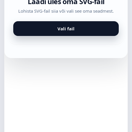
Laadi üles oma SVG-fail
Lohista SVG-fail siia või vali see oma seadmest.
Vali fail