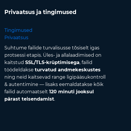
Privaatsus ja tingimused
Tingimused
Privaatsus
Suhtume failide turvalisusse tõsiselt igas
protsessi etapis. Üles- ja allalaadimised on
kaitstud
SSL/TLS-krüptimisega
, failid
töödeldakse
turvatud andmekeskustes
ning neid kaitsevad range ligipääsukontroll
& autentimine — lisaks eemaldatakse kõik
failid automaatselt
120 minuti jooksul
pärast teisendamist
.