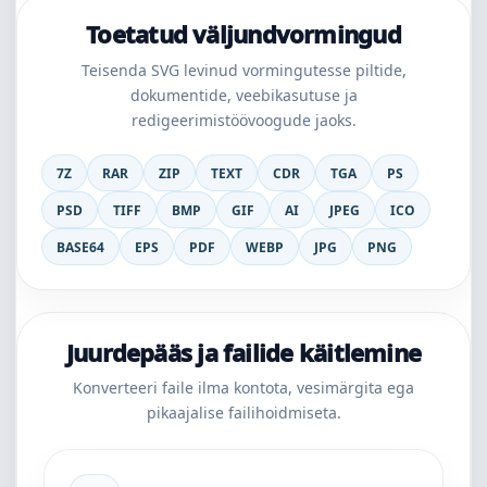
Toetatud väljundvormingud
Teisenda SVG levinud vormingutesse piltide,
dokumentide, veebikasutuse ja
redigeerimistöövoogude jaoks.
7Z
RAR
ZIP
TEXT
CDR
TGA
PS
PSD
TIFF
BMP
GIF
AI
JPEG
ICO
BASE64
EPS
PDF
WEBP
JPG
PNG
Juurdepääs ja failide käitlemine
Konverteeri faile ilma kontota, vesimärgita ega
pikaajalise failihoidmiseta.