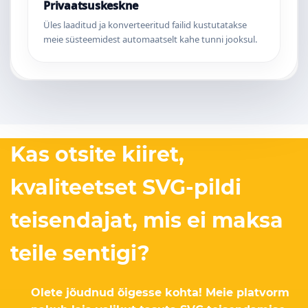
Privaatsuskeskne
Üles laaditud ja konverteeritud failid kustutatakse
meie süsteemidest automaatselt kahe tunni jooksul.
Kas otsite kiiret,
kvaliteetset SVG-pildi
teisendajat, mis ei maksa
teile sentigi?
Olete jõudnud õigesse kohta! Meie platvorm