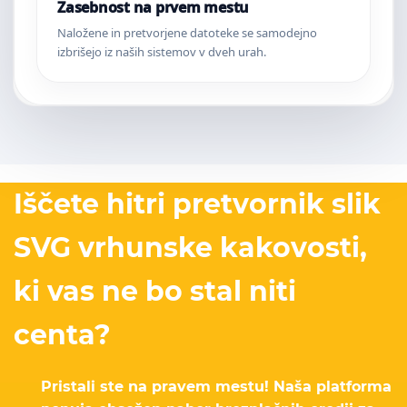
Zasebnost na prvem mestu
Naložene in pretvorjene datoteke se samodejno
izbrišejo iz naših sistemov v dveh urah.
Iščete hitri pretvornik slik
SVG vrhunske kakovosti,
ki vas ne bo stal niti
centa?
Pristali ste na pravem mestu! Naša platforma