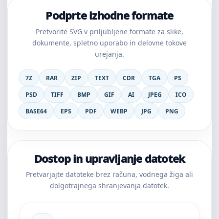
Podprte izhodne formate
Pretvorite SVG v priljubljene formate za slike,
dokumente, spletno uporabo in delovne tokove
urejanja.
7Z
RAR
ZIP
TEXT
CDR
TGA
PS
PSD
TIFF
BMP
GIF
AI
JPEG
ICO
BASE64
EPS
PDF
WEBP
JPG
PNG
Dostop in upravljanje datotek
Pretvarjajte datoteke brez računa, vodnega žiga ali
dolgotrajnega shranjevanja datotek.