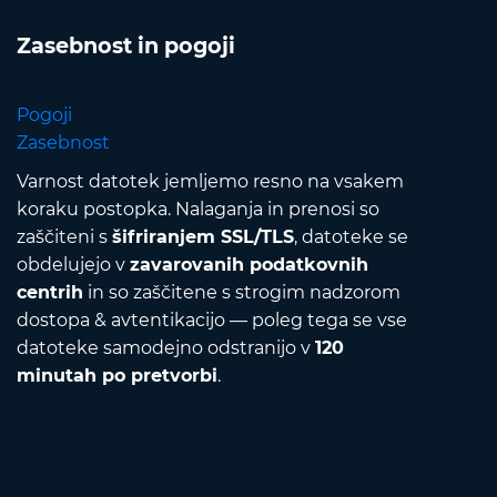
Zasebnost in pogoji
Pogoji
Zasebnost
Varnost datotek jemljemo resno na vsakem
koraku postopka. Nalaganja in prenosi so
zaščiteni s
šifriranjem SSL/TLS
, datoteke se
obdelujejo v
zavarovanih podatkovnih
centrih
in so zaščitene s strogim nadzorom
dostopa & avtentikacijo — poleg tega se vse
datoteke samodejno odstranijo v
120
minutah po pretvorbi
.