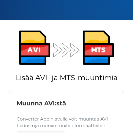
Lisää AVI- ja MTS-muuntimia
Muunna AVI:stä
Converter Appin avulla voit muuntaa AVI-
tiedostoja moniin muihin formaatteihin: