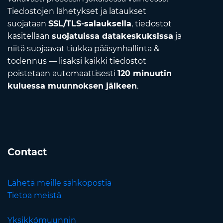
Tiedostojen lähetykset ja lataukset
suojataan
SSL/TLS-salauksella
, tiedostot
käsitellään
suojatuissa datakeskuksissa
ja
niitä suojaavat tiukka pääsynhallinta &
todennus — lisäksi kaikki tiedostot
poistetaan automaattisesti
120 minuutin
kuluessa muunnoksen jälkeen
.
Contact
Lähetä meille sähköpostia
Tietoa meistä
Yksikkömuunnin