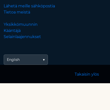
Lähetä meille sähköpostia
Tietoa meistä
Yksikkömuunnin
Kääntäjä
Selainlaajennukset
English
Takaisin ylös