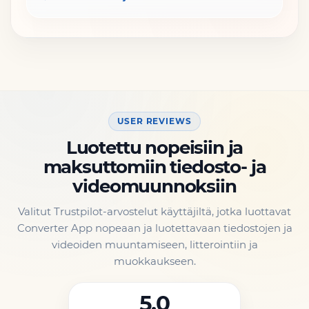
USER REVIEWS
Luotettu nopeisiin ja
maksuttomiin tiedosto- ja
videomuunnoksiin
Valitut Trustpilot-arvostelut käyttäjiltä, jotka luottavat
Converter App nopeaan ja luotettavaan tiedostojen ja
videoiden muuntamiseen, litterointiin ja
muokkaukseen.
5.0