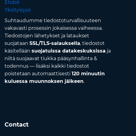
Ehdot
Yksityisyys
Suhtaudumme tiedostoturvallisuuteen
vakavasti prosessin jokaisessa vaiheessa.
Tiedostojen lähetykset ja lataukset
suojataan
SSL/TLS-salauksella
, tiedostot
käsitellään
suojatuissa datakeskuksissa
ja
niitä suojaavat tiukka pääsynhallinta &
todennus — lisäksi kaikki tiedostot
poistetaan automaattisesti
120 minuutin
kuluessa muunnoksen jälkeen
.
Contact