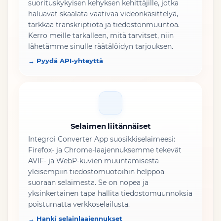
suorituskykyisen kehyksen kehittäjille, jotka
haluavat skaalata vaativaa videonkäsittelyä,
tarkkaa transkriptiota ja tiedostonmuuntoa.
Kerro meille tarkalleen, mitä tarvitset, niin
lähetämme sinulle räätälöidyn tarjouksen.
→ Pyydä API-yhteyttä
Selaimen liitännäiset
Integroi Converter App suosikkiselaimeesi:
Firefox- ja Chrome-laajennuksemme tekevät
AVIF- ja WebP-kuvien muuntamisesta
yleisempiin tiedostomuotoihin helppoa
suoraan selaimesta. Se on nopea ja
yksinkertainen tapa hallita tiedostomuunnoksia
poistumatta verkkoselailusta.
→ Hanki selainlaajennukset