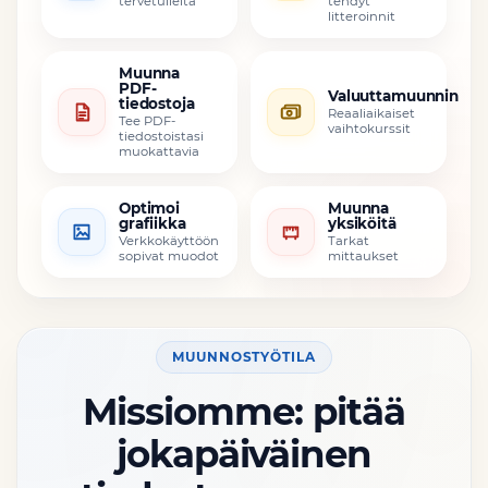
tervetulleita
tehdyt
litteroinnit
Muunna
PDF-
Valuuttamuunnin
tiedostoja
Reaaliaikaiset
Tee PDF-
vaihtokurssit
tiedostoistasi
muokattavia
Optimoi
Muunna
grafiikka
yksiköitä
Verkkokäyttöön
Tarkat
sopivat muodot
mittaukset
MUUNNOSTYÖTILA
Missiomme: pitää
jokapäiväinen