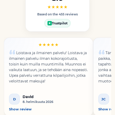
★★★★★
Based on the 455 reviews
Trustpilot
★
★★★★★
Loistava ja ilmainen palvelu! Loistava ja
Tämä
ilmainen palvelu ilman kokorajoitusta,
paikka, t
toisin kuin muilla muuntimilla. Muunnos ei
tapahtuu
vaikuta laatuun, ja se tehdään aina nopeasti.
jonka av
Upea palvelu verrattuna kilpailijoihin, jotka
vaihtaa 
veloittavat maksuja!
muotoo
David
J
D
JC
8. helmikuuta 2026
5
Show review
Show rev