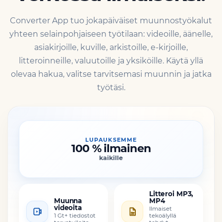
Converter App tuo jokapäiväiset muunnostyökalut
yhteen selainpohjaiseen työtilaan: videoille, äänelle,
asiakirjoille, kuville, arkistoille, e-kirjoille,
litteroinneille, valuutoille ja yksiköille. Käytä yllä
olevaa hakua, valitse tarvitsemasi muunnin ja jatka
työtäsi.
LUPAUKSEMME
100 % ilmainen
kaikille
Litteroi MP3,
Muunna
MP4
videoita
Ilmaiset
1 Gt+ tiedostot
tekoälyllä