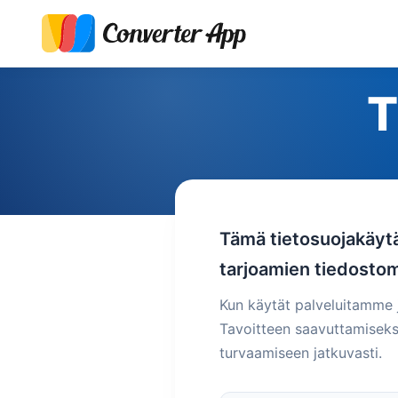
T
Tämä tietosuojakäyt
tarjoamien tiedosto
Kun käytät palveluitamme j
Tavoitteen saavuttamiseksi
turvaamiseen jatkuvasti.