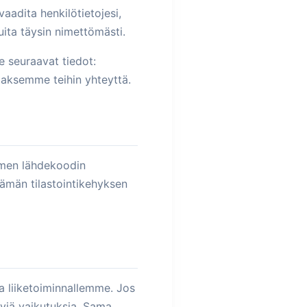
aadita henkilötietojesi,
ita täysin nimettömästi.
e seuraavat tiedot:
aaksemme teihin yhteyttä.
imen lähdekoodin
tämän tilastointikehyksen
a liiketoiminnallemme. Jos
tyviä vaikutuksia. Sama