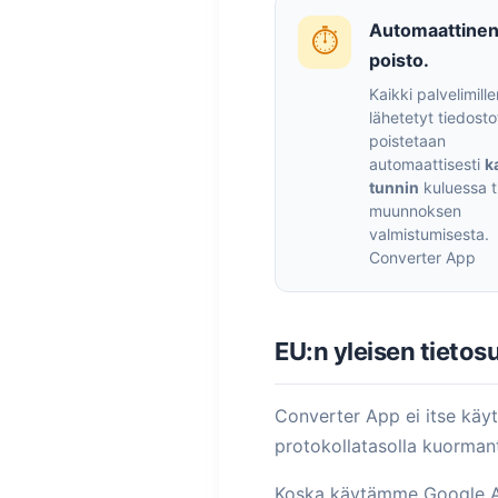
Automaattine
⏱️
poisto.
Kaikki palvelimil
lähetetyt tiedosto
poistetaan
automaattisesti
k
tunnin
kuluessa t
muunnoksen
valmistumisesta.
Converter App
EU:n yleisen tieto
Converter App ei itse käyt
protokollatasolla kuormant
Koska käytämme Google Ad