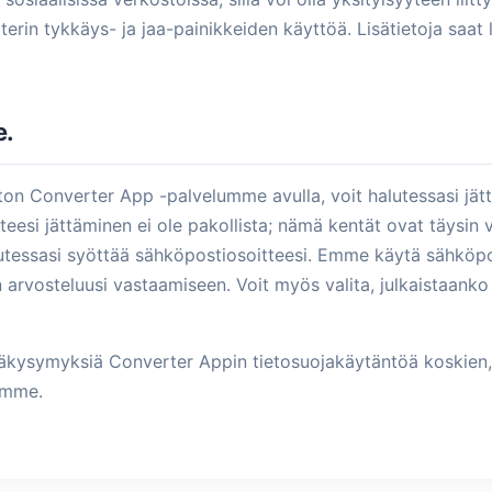
erin tykkäys- ja jaa-painikkeiden käyttöä. Lisätietoja saat 
e.
on Converter App -palvelumme avulla, voit halutessasi jätt
eesi jättäminen ei ole pakollista; nämä kentät ovat täysin va
utessasi syöttää sähköpostiosoitteesi. Emme käytä sähköpo
arvosteluusi vastaamiseen. Voit myös valita, julkaistaanko
lisäkysymyksiä Converter Appin tietosuojakäytäntöä koskien,
ämme.