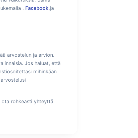
lukemalla .
Facebook.
ja
ää arvostelun ja arvion.
linnaisia. Jos haluat, että
stiosoitettasi mihinkään
 arvostelusi
 ota rohkeasti yhteyttä