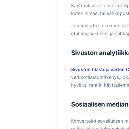
Käyttääksesi Converter App
kuten nimesi tai sähköpost
Jos päätätte tukea meitä 
etunimi, sukunimi ja sähkö
Sivuston analytiikk
Sivuston tilastoja varten 
verkkotilastointikehys, jo
hyväksi tehtiin käyttäjiem
Sosiaalisen median 
Konvertointisovelluksen ma
päätät jakaa kokemuksiasi s