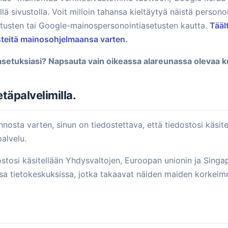
lä sivustolla. Voit milloin tahansa kieltäytyä näistä person
tusten tai Google-mainospersonointiasetusten kautta.
Täält
steitä mainosohjelmaansa varten.
setuksiasi? Napsauta vain oikeassa alareunassa olevaa k
täpalvelimilla.
osta varten, sinun on tiedostettava, että tiedostosi käsitel
alvelu.
edostosi käsitellään Yhdysvaltojen, Euroopan unionin ja Sing
sa tietokeskuksissa, jotka takaavat näiden maiden korkeimm