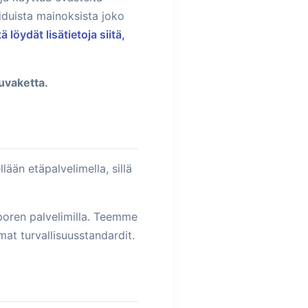
oiduista mainoksista joko
ä löydät lisätietoja siitä,
uvaketta.
lään etäpalvelimella, sillä
aporen palvelimilla. Teemme
at turvallisuusstandardit.