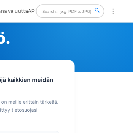
🔍
na valuutta
API
ö.
jä kaikkien meidän
n meille erittäin tärkeää.
ttyy tietosuojasi