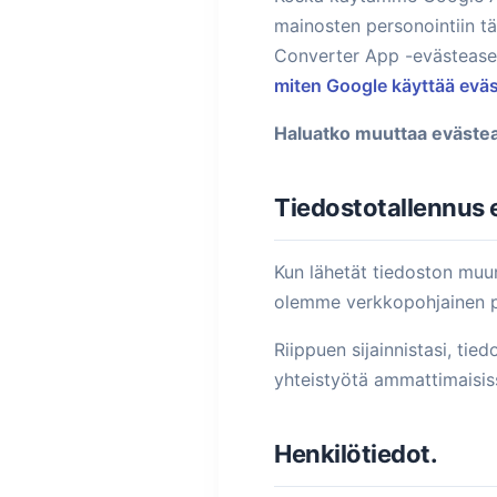
mainosten personointiin täl
Converter App -evästease
miten Google käyttää evä
Haluatko muuttaa evästea
Tiedostotallennus e
Kun lähetät tiedoston muunn
olemme verkkopohjainen p
Riippuen sijainnistasi, ti
yhteistyötä ammattimaisis
Henkilötiedot.