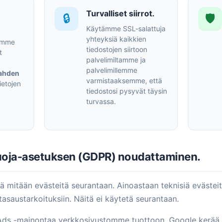
n
Turvalliset siirrot.
🔒
🛡️
Käytämme SSL-salattuja
yhteyksiä kaikkien
lemme
tiedostojen siirtoon
t
palvelimiltamme ja
palvelimillemme
ahden
varmistaaksemme, että
ietojen
tiedostosi pysyvät täysin
turvassa.
suoja-asetuksen (GDPR) noudattaminen.
ä mitään evästeitä seurantaan. Ainoastaan teknisiä evästei
asaustarkoituksiin. Näitä ei käytetä seurantaan.
s -mainontaa verkkosivustomme tuottoon, Google kerää j