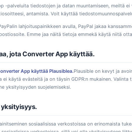
 -palveluita tiedostojen ja datan muuntamiseen, meiltä ei v
iosoitteesi, antamista. Voit käyttää tiedostomuunnospalvelu
PayPalin lahjoituspainikkeen avulla, PayPal jakaa kanssamm
postiosoite. Emme jaa näitä tietoja emmekä käytä niitä ott
aa, jota Converter App käyttää.
Converter App käyttää Plausiblea.
Plausible on kevyt ja avo
ka ei käytä evästeitä ja on täysin GDPR:n mukainen. Valinta 
me yksityisyyden suojelemiseksi.
yksityisyys.
initseminen sosiaalisissa verkostoissa on erinomaista tuke
osiaalisissa verkostoissa, sillä voi olla yksityisyyteen liit