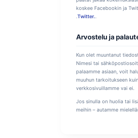
koskee Facebookin ja Twitt
.
Twitter.
.
Arvostelu ja palaut
Kun olet muuntanut tiedost
Nimesi tai sähköpostiosoitt
palaamme asiaan, voit hal
muuhun tarkoitukseen kuin 
verkkosivuillamme vai ei.
Jos sinulla on huolia tai 
meihin – autamme mielell