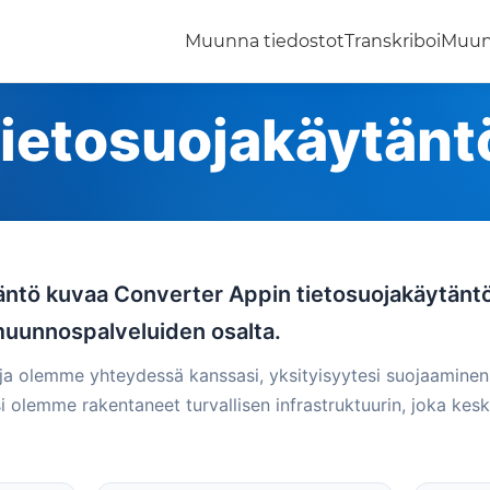
Muunna tiedostot
Transkriboi
Muun
ietosuojakäytänt
äntö kuvaa Converter Appin tietosuojakäytäntö
muunnospalveluiden osalta.
a olemme yhteydessä kanssasi, yksityisyytesi suojaaminen o
 olemme rakentaneet turvallisen infrastruktuurin, joka keski