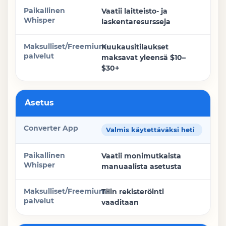
Paikallinen Whisper
Vaatii laitteisto- ja
laskentaresursseja
Maksulliset/Freemium-palvelut
Kuukausitilaukset
maksavat yleensä $10–
$30+
Asetus
Valmis käytettäväksi heti
Vaatii monimutkaista
manuaalista asetusta
Tilin rekisteröinti
vaaditaan