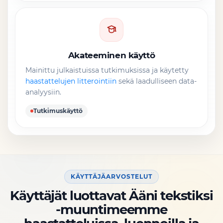
Akateeminen käyttö
Mainittu julkaistuissa tutkimuksissa ja käytetty
haastattelujen litterointiin
sekä laadulliseen data-
analyysiin.
Tutkimuskäyttö
KÄYTTÄJÄARVOSTELUT
Käyttäjät luottavat Ääni tekstiksi
-muuntimeemme