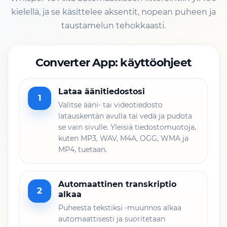
kielellä, ja se käsittelee aksentit, nopean puheen ja
taustamelun tehokkaasti.
Converter App: käyttöohjeet
Lataa äänitiedostosi
1
Valitse ääni- tai videotiedosto
latauskentän avulla tai vedä ja pudota
se vain sivulle. Yleisiä tiedostomuotoja,
kuten MP3, WAV, M4A, OGG, WMA ja
MP4, tuetaan.
Automaattinen transkriptio
2
alkaa
Puheesta tekstiksi -muunnos alkaa
automaattisesti ja suoritetaan