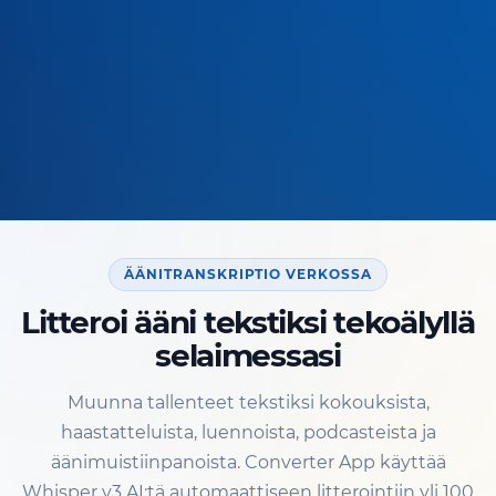
ÄÄNITRANSKRIPTIO VERKOSSA
Litteroi ääni tekstiksi tekoälyllä
selaimessasi
Muunna tallenteet tekstiksi kokouksista,
haastatteluista, luennoista, podcasteista ja
äänimuistiinpanoista. Converter App käyttää
Whisper v3 AI:tä automaattiseen litterointiin yli 100