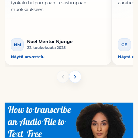
työkalu helpompaan ja siistimpään
äänitiedo
muokkaukseen.
Noel Mentor Njunge
G
NM
GE
22. toukokuuta 2025
1
Näytä arvostelu
Näytä ar