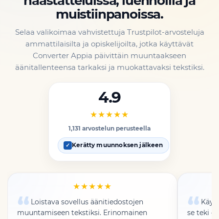
haastatteluissa, luennoilla ja
muistiinpanoissa.
Selaa valikoimaa vahvistettuja Trustpilot-arvosteluja
ammattilaisilta ja opiskelijoilta, jotka käyttävät
Converter Appia päivittäin muuntaakseen
äänitallenteensa tarkaksi ja muokattavaksi tekstiksi.
4.9
★★★★★
1,131 arvostelun perusteella
Kerätty muunnoksen jälkeen
✓
★★★★★
Loistava sovellus äänitiedostojen
Käytt
muuntamiseen tekstiksi. Erinomainen
se teki 