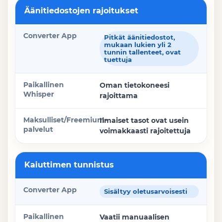
Äänitiedostojen rajoitukset
Pitkät äänitiedostot,
mukaan lukien yli 2
tunnin tallenteet, ovat
tuettuja
Oman tietokoneesi
rajoittama
Ilmaiset tasot ovat usein
voimakkaasti rajoitettuja
Kaiuttimen tunnistus
Sisältyy oletusarvoisesti
Vaatii manuaalisen