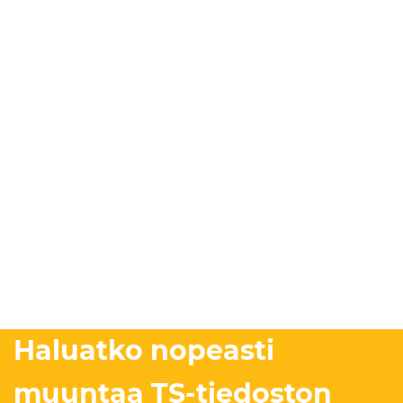
Haluatko nopeasti
muuntaa TS-tiedoston