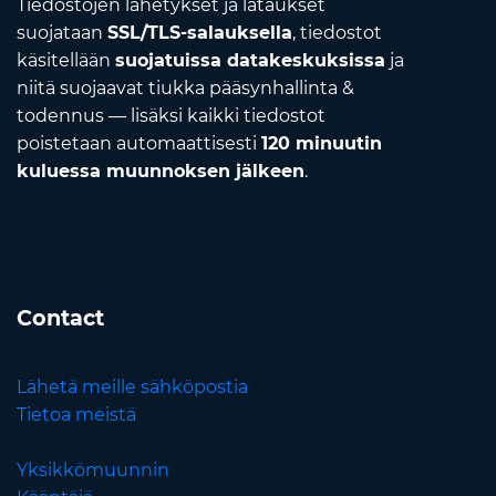
Tiedostojen lähetykset ja lataukset
suojataan
SSL/TLS-salauksella
, tiedostot
käsitellään
suojatuissa datakeskuksissa
ja
niitä suojaavat tiukka pääsynhallinta &
todennus — lisäksi kaikki tiedostot
poistetaan automaattisesti
120 minuutin
kuluessa muunnoksen jälkeen
.
Contact
Lähetä meille sähköpostia
Tietoa meistä
Yksikkömuunnin