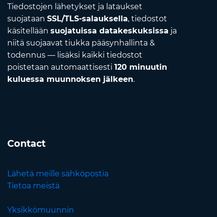
Tiedostojen lähetykset ja lataukset
suojataan
SSL/TLS-salauksella
, tiedostot
käsitellään
suojatuissa datakeskuksissa
ja
niitä suojaavat tiukka pääsynhallinta &
todennus — lisäksi kaikki tiedostot
poistetaan automaattisesti
120 minuutin
kuluessa muunnoksen jälkeen
.
Contact
Lähetä meille sähköpostia
Tietoa meistä
Yksikkömuunnin