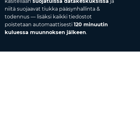
käsitellään
suojatuissa datakeskuksissa
ja
niitä suojaavat tiukka pääsynhallinta &
todennus — lisäksi kaikki tiedostot
poistetaan automaattisesti
120 minuutin
kuluessa muunnoksen jälkeen
.
Contact
Lähetä meille sähköpostia
Tietoa meistä
Yksikkömuunnin
Kääntäjä
Selainlaajennukset