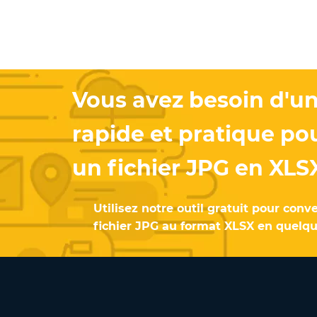
Vous avez besoin d'un
rapide et pratique po
un fichier JPG en XLS
Utilisez notre outil gratuit pour conv
fichier JPG au format XLSX en quelq