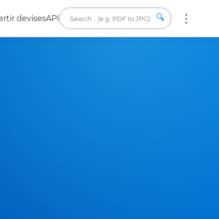
🔍
rtir devises
API