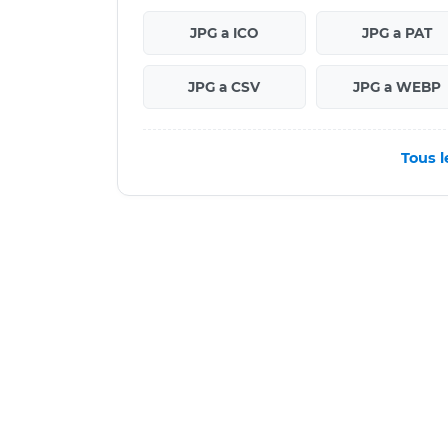
JPG a ICO
JPG a PAT
JPG a CSV
JPG a WEBP
Tous l