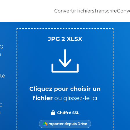
Convertir fichiers
Transcrire
Conve
JPG 2 XLSX
PG
s
ôté
Cliquez pour choisir un
fichier
ou glissez-le ici
PG
s
Chiffré SSL
Importer depuis Drive