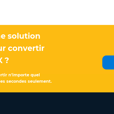
e solution
ur convertir
X ?
ertir n'importe quel
ues secondes seulement.