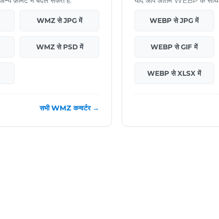
ॉर्मैट में बदल सकते हैं:
यदि आप अंतिम WEBP के साथ काम
WMZ से JPG में
WEBP से JPG में
WMZ से PSD में
WEBP से GIF में
WEBP से XLSX में
सभी WMZ कन्वर्टर →