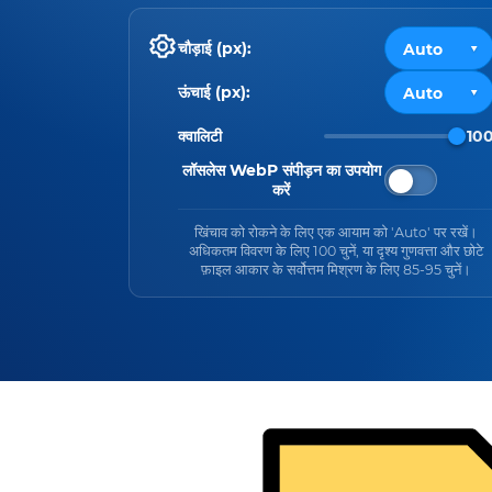
चौड़ाई (px):
ऊंचाई (px):
क्वालिटी
10
लॉसलेस WebP संपीड़न का उपयोग
करें
खिंचाव को रोकने के लिए एक आयाम को 'Auto' पर रखें।
अधिकतम विवरण के लिए 100 चुनें, या दृश्य गुणवत्ता और छोटे
फ़ाइल आकार के सर्वोत्तम मिश्रण के लिए 85-95 चुनें।