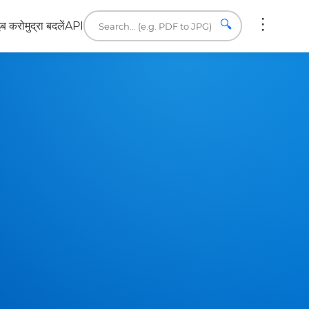
🔍
इब करो
मुद्रा बदलें
API