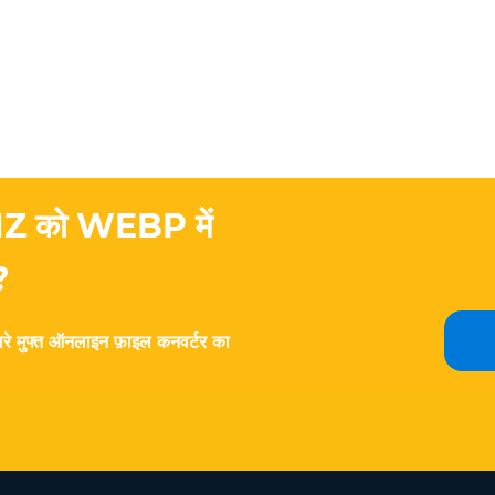
 WMZ को WEBP में
?
मारे मुफ्त ऑनलाइन फ़ाइल कनवर्टर का