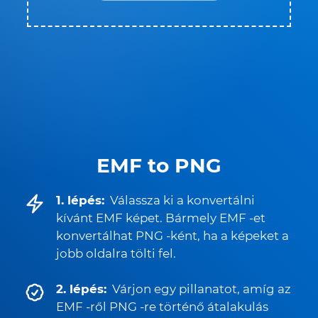
EMF to PNG
1. lépés:
Válassza ki a konvertálni
kívánt EMF képet. Bármely EMF -et
konvertálhat PNG -ként, ha a képeket a
jobb oldalra tölti fel.
2. lépés:
Várjon egy pillanatot, amíg az
EMF -ről PNG -re történő átalakulás