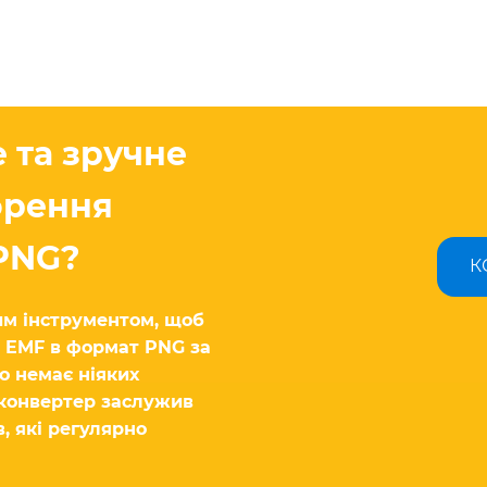
 та зручне
орення
PNG?
К
м інструментом, щоб
 EMF в формат PNG за
о немає ніяких
-конвертер заслужив
, які регулярно