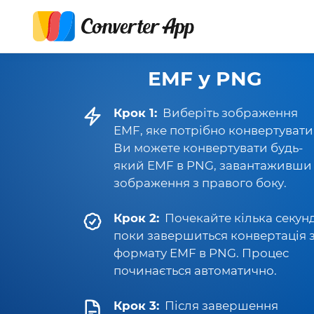
EMF у PNG
Крок 1:
Виберіть зображення
EMF, яке потрібно конвертувати
Ви можете конвертувати будь-
який EMF в PNG, завантаживши
зображення з правого боку.
Крок 2:
Почекайте кілька секунд
поки завершиться конвертація 
формату EMF в PNG. Процес
починається автоматично.
Крок 3:
Після завершення