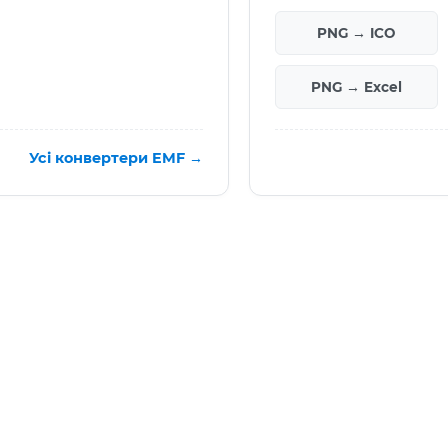
PNG → ICO
PNG → Excel
Усі конвертери EMF →