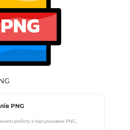
PNG
лів PNG
жити роботу з підсумковим PNG,