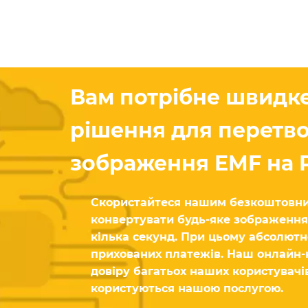
Вам потрібне швидке
рішення для перетв
зображення EMF на 
Скористайтеся нашим безкоштовни
конвертувати будь-яке зображення
кілька секунд. При цьому абсолютн
прихованих платежів. Наш онлайн
довіру багатьох наших користувачів
користуються нашою послугою.