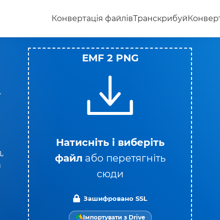
Конвертація файлів
Транскрибуй
Конверт
EMF 2 PNG
.
Натисніть і виберіть
,
файл
або перетягніть
з
сюди
Зашифровано SSL
Імпортувати з Drive